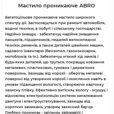
Мастило проникаюче ABRO
Багатоцільове проникаюче мастило широкого
спектру дії. Застосовується при ремонті автомобіля,
водної техніки, в побуті і сільському господарстві.
Надійно змащує - забезпечує надійне змащення
ланцюгів, підшипників, педалей велосипедної
техніки, ременів, а також деталей швейних машин,
садового інвентарю (бензопил, газонокосарок,
мотоблоків та ін.). Забезпечує м'який хід замків і
будь-яких деталей, що труться, покращує ковзання
металевих, пластикових, гумових і дерев'яних
поверхонь. Захищає від корозії - оберігає металеві
поверхні від утворення корозії і окислення навіть в
умовах підвищеної вологості, створюючи надтонку
захисну плівку. Ефективно витісняє вологу - осушує і
відновлює електроізоляцію системи запалювання
двигуна і електроустаткування, захищає від
коротких замикань, утворює захисний бар'єр.
Глибоко проникає - звільняє заіржавілі і