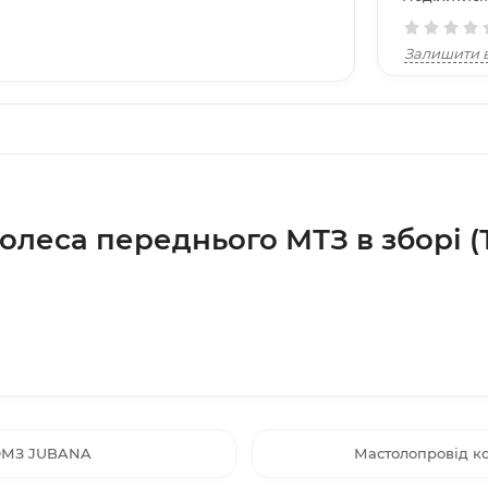
Залишити в
олеса переднього МТЗ в зборі 
 ЮМЗ JUBANA
Мастолопровід к