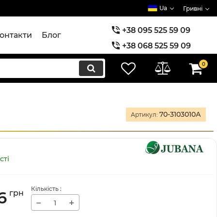
Ua
Гривні
+38 095 525 59 09
онтакти
Блог
+38 068 525 59 09
+38 073 525 59 09
0
70-3103010А
Артикул:
сті
Кількість
:
6
грн
−
+