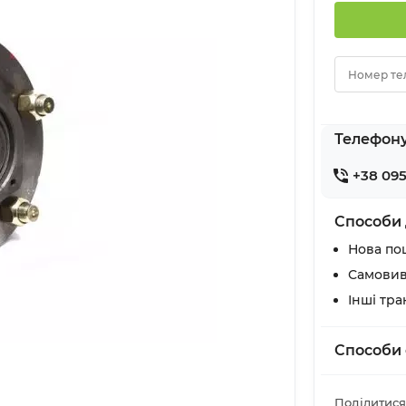
Номер те
Телефон
+38 095
Способи 
Нова по
Самовив
Інші тр
Способи 
Поділитися