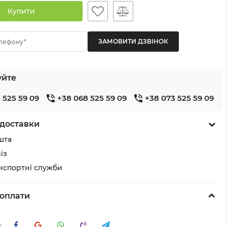
Купити
лефону*
уйте
 525 59 09
+38 068 525 59 09
+38 073 525 59 09
доставки
шта
із
анспортні служби
оплати
: