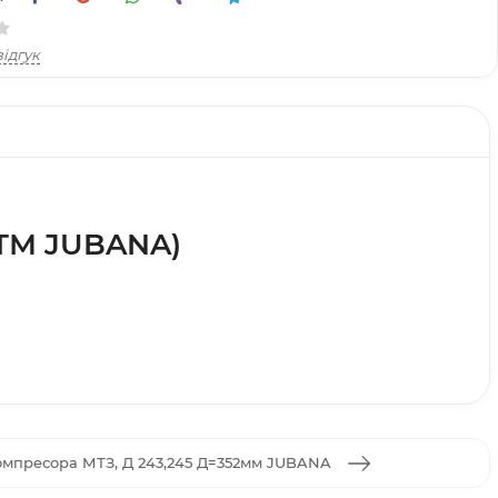
ідгук
(ТМ JUBANA)
омпресора МТЗ, Д 243,245 Д=352мм JUBANA