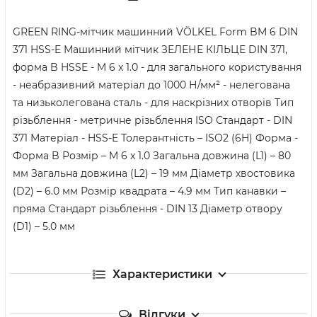
GREEN RING-мітчик машинний VÖLKEL Form BM 6 DIN
371 HSS-E Машинний мітчик ЗЕЛЕНЕ КІЛЬЦЕ DIN 371,
форма B HSSE - M 6 x 1.0 - для загального користування
- неабразивний матеріал до 1000 Н/мм² - нелегована
та низьколегована сталь - для наскрізних отворів Тип
різьблення - метричне різьблення ISO Стандарт - DIN
371 Матеріал - HSS-E Толерантність – ISO2 (6H) Форма -
Форма B Розмір – M 6 x 1.0 Загальна довжина (L1) – 80
мм Загальна довжина (L2) – 19 мм Діаметр хвостовика
(D2) – 6.0 мм Розмір квадрата – 4.9 мм Тип канавки –
пряма Стандарт різьблення - DIN 13 Діаметр отвору
(D1) – 5.0 мм
Характеристики
Відгуки