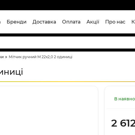
а
Бренди
Доставка
Оплата
Акції
Про нас
К
ки
Мітчик ручний M 22x2,0 2 одиниці
иниці
В наявно
2 61