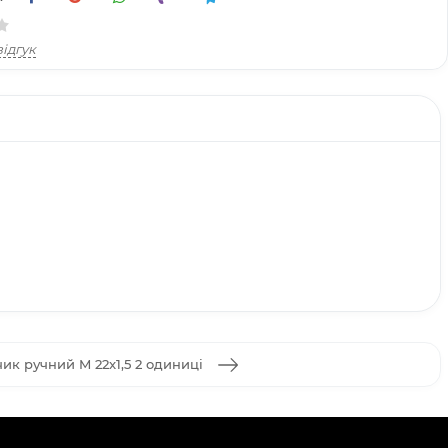
ідгук
чик ручний M 22x1,5 2 одиниці