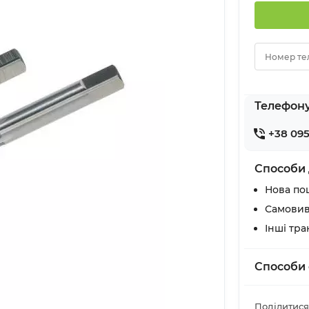
Номер те
Телефон
+38 095
Способи 
Нова по
Самовив
Інші тр
Способи 
Поділитися