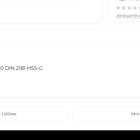
Залишити в
,0 DIN 2181 HSS-G
-1,00мм
Міт