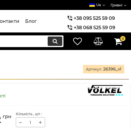
Ua
Гривні
+38 095 525 59 09
онтакти
Блог
+38 068 525 59 09
+38 073 525 59 09
0
26396_vl
Артикул:
сті
Кількість
, шт
:
2
грн
−
+