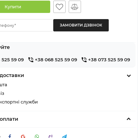
Купити
лефону*
уйте
 525 59 09
+38 068 525 59 09
+38 073 525 59 09
доставки
шта
із
анспортні служби
оплати
: