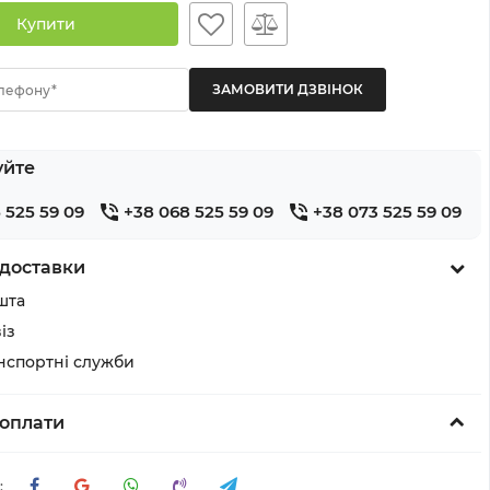
Купити
лефону*
уйте
 525 59 09
+38 068 525 59 09
+38 073 525 59 09
доставки
шта
із
анспортні служби
оплати
: