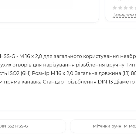
Залишити в
2 HSS-G - M 16 x 2,0 для загального користування не
глухих отворів для нарізування різьблення вручну Ти
ь ISO2 (6H) Розмір M 16 x 2,0 Загальна довжина (L1) 
мм пряма канавка Стандарт різьблення DIN 13 Діаметр 
DIN 352 HSS-G
Мітчики ручні M 14x2