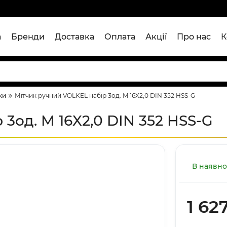
а
Бренди
Доставка
Оплата
Акції
Про нас
К
ки
Мітчик ручний VOLKEL набір 3од. M 16X2,0 DIN 352 HSS-G
3од. M 16X2,0 DIN 352 HSS-G
В наявно
1 62