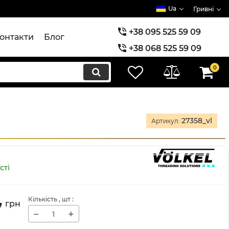
Ua
Гривні
+38 095 525 59 09
онтакти
Блог
+38 068 525 59 09
+38 073 525 59 09
0
27358_vl
Артикул:
сті
Кількість
, шт
:
7
грн
−
+