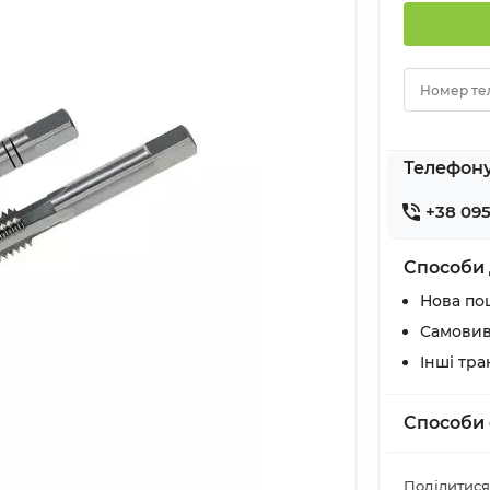
Номер те
Телефон
+38 095
Способи 
Нова по
Самовив
Інші тр
Способи 
Поділитися