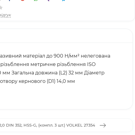
ідгук
абразивний матеріал до 900 Н/мм² нелегована
п різьблення метричне різьблення ISO
80 мм Загальна довжина (L2) 32 мм Діаметр
отвору кернового (D1) 14,0 мм
,0 DIN 352, HSS-G, (компл. 3 шт.) VOLKEL 27354