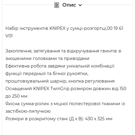
Опис
Набір інструментів KNIPEX у сумці-розгортці,00 19 61
V01
Захоплення, затягування та відкручування гвинтів зі
зношеними головками та приводами
Ефективна робота завдяки унікальній комбінації:
функції передньої та бічної рукоятки,
проштовхувальний шарнір, кнопка регулювання
Оснащений KNIPEX TwinGrip розміром довжин від 150
до 250 мм
Якісна сумка-ролик з міцної поліестерової тканини із
застібкою-липучкою
Розміри в розкритому стані (Д х В): 430 х 325 мм