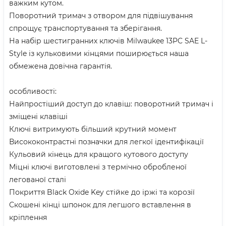
важким кутом.
Поворотний тримач з отвором для підвішування
спрощує транспортування та зберігання.
На набір шестигранних ключів Milwaukee 13PC SAE L-
Style із кульковими кінцями поширюється наша
обмежена довічна гарантія.
особливості:
Найпростіший доступ до клавіш: поворотний тримач і
зміщені клавіші
Ключі витримують більший крутний момент
Висококонтрастні позначки для легкої ідентифікації
Кульовий кінець для кращого кутового доступу
Міцні ключі виготовлені з термічно обробленої
легованої сталі
Покриття Black Oxide Key стійке до іржі та корозії
Скошені кінці шпонок для легшого вставлення в
кріплення