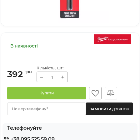
В наявності
Кількість
, шт
:
392
грн
−
+
Купити
Номер телефону*
Телефонуйте
+38 095 525 59 09