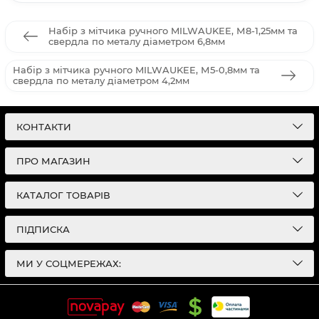
Набір з мітчика ручного MILWAUKEE, М8-1,25мм та
свердла по металу діаметром 6,8мм
Набір з мітчика ручного MILWAUKEE, М5-0,8мм та
свердла по металу діаметром 4,2мм
КОНТАКТИ
ПРО МАГАЗИН
КАТАЛОГ ТОВАРІВ
ПІДПИСКА
МИ У СОЦМЕРЕЖАХ: