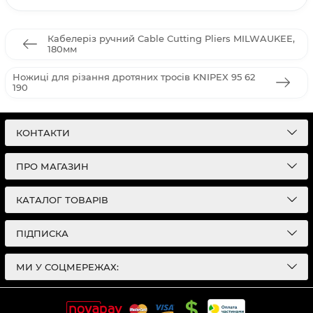
Кабелеріз ручний Cable Cutting Pliers MILWAUKEE,
180мм
Ножиці для різання дротяних тросів KNIPEX 95 62
190
КОНТАКТИ
ПРО МАГАЗИН
КАТАЛОГ ТОВАРІВ
ПІДПИСКА
МИ У СОЦМЕРЕЖАХ: