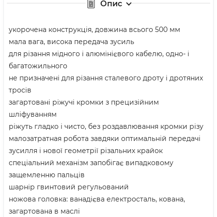
Опис
укорочена конструкція, довжина всього 500 мм
мала вага, висока передача зусиль
для різання мідного і алюмінієвого кабелю, одно- і
багатожильного
не призначені для різання сталевого дроту і дротяних
тросів
загартовані ріжучі кромки з прецизійним
шліфуванням
ріжуть гладко і чисто, без роздавлювання кромки різу
малозатратная робота завдяки оптимальній передачі
зусилля і нової геометрії різальних крайок
спеціальний механізм запобігає випадковому
защемленню пальців
шарнір гвинтовий регульований
ножова головка: ванадієва електросталь, кована,
загартована в маслі