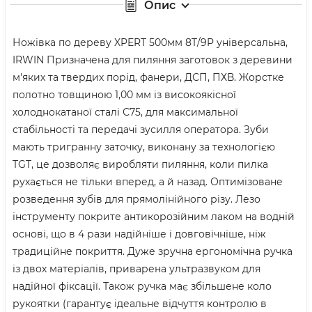
Опис
Ножівка по дереву XPERT 500мм 8T/9P універсальна,
IRWIN Призначена для пиляння заготовок з деревини
м'яких та твердих порід, фанери, ДСП, ПХВ. Жорстке
полотно товщиною 1,00 мм із високоякісної
холоднокатаної сталі С75, для максимальної
стабільності та передачі зусилля оператора. Зуби
мають тригранну заточку, виконану за технологією
TGT, це дозволяє виробляти пиляння, коли пилка
рухається не тільки вперед, а й назад. Оптимізоване
розведення зубів для прямолінійного різу. Лезо
інструменту покрите антикорозійним лаком на водній
основі, що в 4 рази надійніше і довговічніше, ніж
традиційне покриття. Дуже зручна ергономічна ручка
із двох матеріалів, приварена ультразвуком для
надійної фіксації. Також ручка має збільшене коло
рукоятки (гарантує ідеальне відчуття контролю в