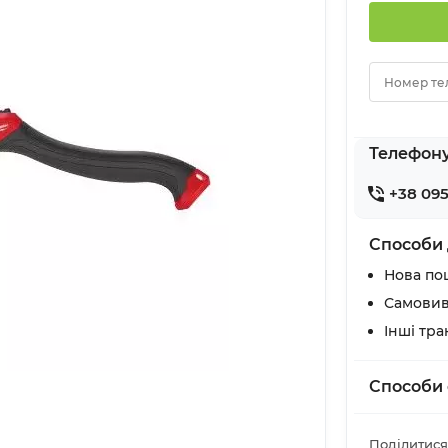
Номер те
Телефон
+38 095
Способи 
Нова по
Самовив
Інші тр
Способи 
Поділитися