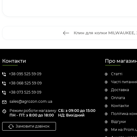
Клин для колки MILWAUKEE, 2
Контакти
Про магази
+38 095 525 59 09
Статті
Часті питанн
+38 068 525 59 09
Доставка
+38 073 525 59 09
Оплата
sales@agrozon.com.ua
Контакти
Режим роботи магазину:
СБ: з 09:00 до 15:00
Політика кон
ПН - ПТ: з 8:00 до 18:00
НД: Вихідний
Відгуки
Замовити дзвінок
Ми на Prom.