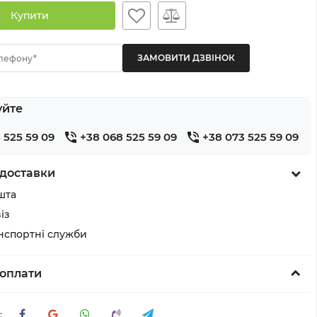
Купити
лефону*
уйте
 525 59 09
+38 068 525 59 09
+38 073 525 59 09
доставки
шта
із
анспортні служби
оплати
: