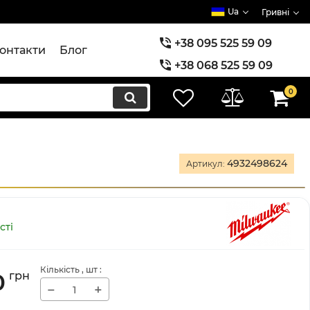
Ua
Гривні
+38 095 525 59 09
онтакти
Блог
+38 068 525 59 09
+38 073 525 59 09
0
4932498624
Артикул:
сті
Кількість
, шт
:
0
грн
−
+