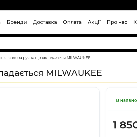
а
Бренди
Доставка
Оплата
Акції
Про нас
К
івка садова ручна що складається MILWAUKEE
кладається MILWAUKEE
В наявно
1 85