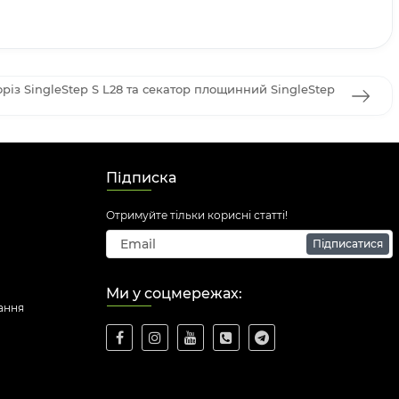
різ SingleStep S L28 та секатор площинний SingleStep
Підписка
Отримуйте тільки корисні статті!
Підписатися
Ми у соцмережах:
ання