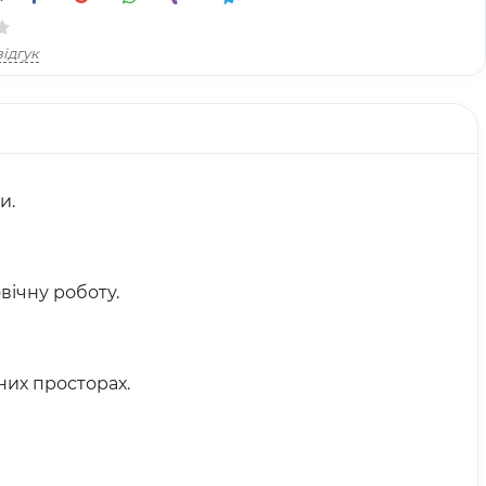
ідгук
и.
вічну роботу.
них просторах.