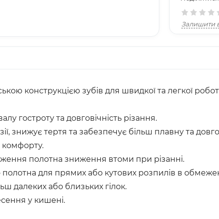
Залишити в
кою конструкцією зубів для швидкої та легкої робот
лу гостроту та довговічність різання.
ї, знижує тертя та забезпечує більш плавну та довго
 комфорту.
оження полотна зниження втоми при різанні.
 полотна для прямих або кутових розпилів в обмеже
ьш далеких або близьких гілок.
сення у кишені.