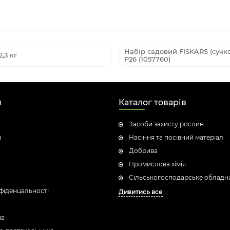
Набір садовий FISKARS (сучко
,3 кг
P26 (1057760)
н
Каталог товарів
Засоби захисту рослин
я
Насіння та посівний матеріал
Добрива
Промислова хімія
Сільськогосподарське обладн
фіденцальності
Дивитись все
ua