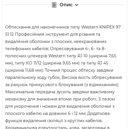
Опис
Обтискання для наконечників типу Western KNIPEX 97
51 12 Професійний інструмент для різання та
видалення оболонки з плоских, неекранованих
телефонних кабелів; Опресовування 4-, 6- та 8-
полюсних штекерів Western типу RJ 10 (ширина 7,65
мм), типу КО 11/12 (ширина 9,65 мм) та типу RJ 45
(ширина 11,68 мм); Точний процес обтиску завдяки
паралельному ходу губок; Висока якість обпресування
за рахунок примусового блокування (з відмиканням);
Максимальна передача зусиль завдяки важливому
механізму для зниження втоми при роботі; З лезом
для укорочення і ножем для видалення оболочки з
плоского кабелю на довжині 6 і 12 мм; Додаткова
функція видалення ізоляції з круглих кабелів;
Хромванадієва електросталь, кова, загартовані в