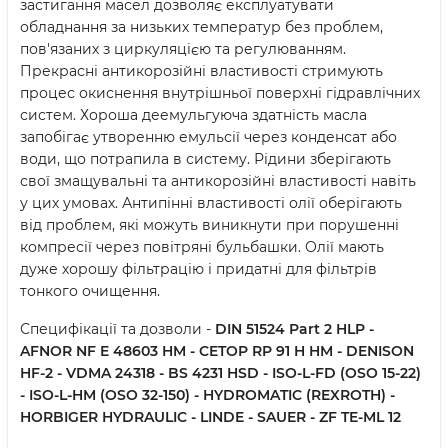
застигання масел дозволяє експлуатувати
обладнання за низьких температур без проблем,
пов'язаних з циркуляцією та регулюванням.
Прекрасні антикорозійні властивості стримують
процес окиснення внутрішньої поверхні гідравлічних
систем. Хороша деемульгуюча здатність масла
запобігає утворенню емульсії через конденсат або
води, що потрапила в систему. Рідини зберігають
свої змащувальні та антикорозійні властивості навіть
у цих умовах. Антипінні властивості олії оберігають
від проблем, які можуть виникнути при порушенні
компресії через повітряні бульбашки. Олії мають
дуже хорошу фільтрацію і придатні для фільтрів
тонкого очищення.
Специфікації та дозволи -
DIN 51524 Part 2 HLP -
AFNOR NF E 48603 HM - CETOP RP 91 H HM - DENISON
HF-2 - VDMA 24318 - BS 4231 HSD - ISO-L-FD (OSO 15-22)
- ISO-L-HM (OSO 32-150) - HYDROMATIC (REXROTH) -
HORBIGER HYDRAULIC - LINDE - SAUER - ZF TE-ML 12