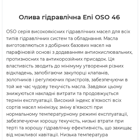
Олива гідравлічна Eni OSO 46
OSO серія високоякісних гідравлічних масел для всіх
типів гідравлічних систем та обладнання. Масла
виготовляються з добірних базових масел на
парафіновій основі з додаванням антиокислювальних,
протизносних та антикорозійних присадок. Ця
властивість зводить до мінімуму утворення різних
відкладень, запобігаючи закупорці клапанів,
золотників і регулюючих пристроїв, забезпечуючи в
той же час чудову текучість масла. Завдяки цьому
знижуються накладні витрати та продовжується
термін експлуатації. Високий індекс в'язкості всіх
сортів масел мінімізує зміну в'язкості при
нормальному температурному режимі експлуатації,
забезпечуючи хорошу текучість, низькі втрати при
терті та хорошу гідравлічну ефективність, що захищає
від можливої кавітації. Низька температура