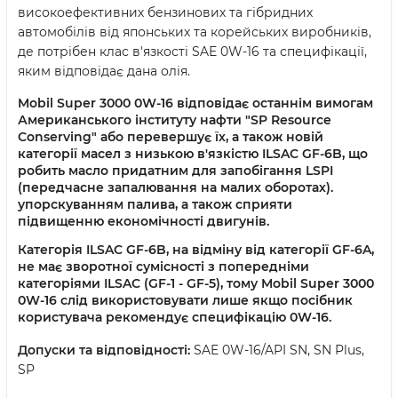
високоефективних бензинових та гібридних
автомобілів від японських та корейських виробників,
де потрібен клас в'язкості SAE 0W-16 та специфікації,
яким відповідає дана олія.
Mobil Super 3000 0W-16 відповідає останнім вимогам
Американського інституту нафти "SP Resource
Conserving" або перевершує їх, а також новій
категорії масел з низькою в'язкістю ILSAC GF-6B, що
робить масло придатним для запобігання LSPI
(передчасне запалювання на малих оборотах).
упорскуванням палива, а також сприяти
підвищенню економічності двигунів.
Категорія ILSAC GF-6B, на відміну від категорії GF-6A,
не має зворотної сумісності з попередніми
категоріями ILSAC (GF-1 - GF-5), тому Mobil Super 3000
0W-16 слід використовувати лише якщо посібник
користувача рекомендує специфікацію 0W-16.
Допуски та відповідності:
SAE 0W-16/API SN, SN Plus,
SP