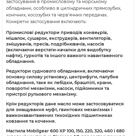
застосування в промисловому та морському
обладнанні, особливо в циліндричних прямозубих,
конічних, косозубих та черв'ячних передачах.
Конкретні застосування включають:
Промислові редуктори приводів конвеєрів,
мішалок, сушарок, екструдерів, вентиляторів,
змішувачів, пресів, подрібнювачів, насосів
(включаючи верстати-качалки для видобутку
нафти), гуркотів та іншого важкого навантаженого
обладнання.
Редуктори суднового обладнання, включаючи
основну силову установку, центрифуги, палубне
обладнання, таке як лебідки, брашпілі, крани,
поворотні механізми, насоси, підйомники та
пристрої рульового механізму.
Крім редукторів дане масло може застосовуватися
для змащування муфт, гвинтових механізмах і
важконавантажених тихохідних підшипниках
ковзання та кочення.
Мастила Mobilgear 600 XP 100, 150, 220, 320, 460 і 680