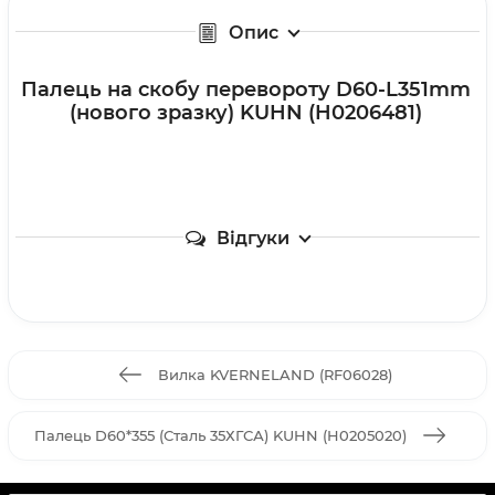
Опис
Палець на скобу перевороту D60-L351mm
(нового зразку) KUHN (H0206481)
Відгуки
Вилка KVERNELAND (RF06028)
Палець D60*355 (Сталь 35ХГСА) KUHN (H0205020)