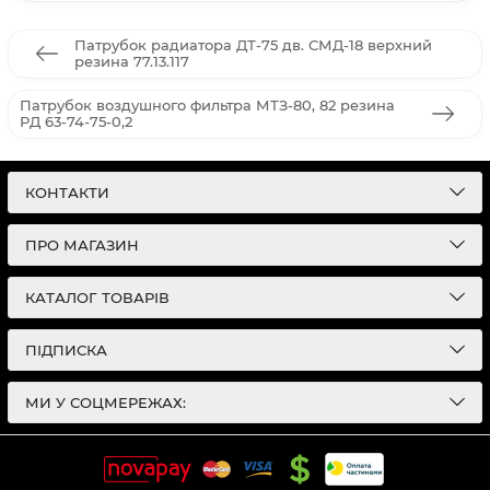
Патрубок радиатора ДТ-75 дв. СМД-18 верхний
резина 77.13.117
Патрубок воздушного фильтра МТЗ-80, 82 резина
РД 63-74-75-0,2
КОНТАКТИ
ПРО МАГАЗИН
КАТАЛОГ ТОВАРІВ
ПІДПИСКА
МИ У СОЦМЕРЕЖАХ: