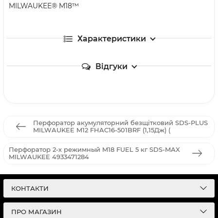
MILWAUKEE® M18™
Характеристики
Відгуки
Перфоратор акумуляторний безщітковий SDS-PLUS
MILWAUKEE M12 FHAC16-501BRF (1,15Дж) (
Перфоратор 2-х режимный M18 FUEL 5 кг SDS-MAX
MILWAUKEE 4933471284
КОНТАКТИ
ПРО МАГАЗИН