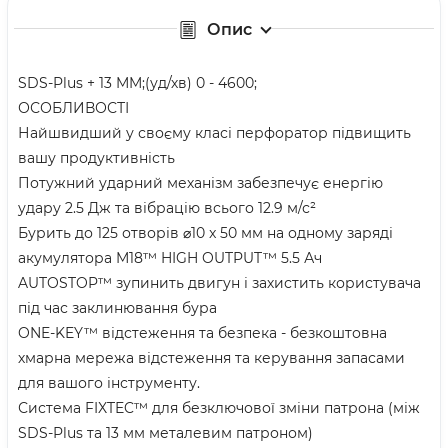
Опис
SDS-Plus + 13 MM;(уд/хв) 0 - 4600;
ОСОБЛИВОСТІ
Найшвидший у своєму класі перфоратор підвищить
вашу продуктивність
Потужний ударний механізм забезпечує енергію
удару 2.5 Дж та вібрацію всього 12.9 м/с²
Бурить до 125 отворів ⌀10 x 50 мм на одному заряді
акумулятора M18™ HIGH OUTPUT™ 5.5 Ач
AUTOSTOP™ зупинить двигун і захистить користувача
під час заклинювання бура
ONE-KEY™ відстеження та безпека - безкоштовна
хмарна мережа відстеження та керування запасами
для вашого інструменту.
Система FIXTEC™ для безключової зміни патрона (між
SDS-Plus та 13 мм металевим патроном)