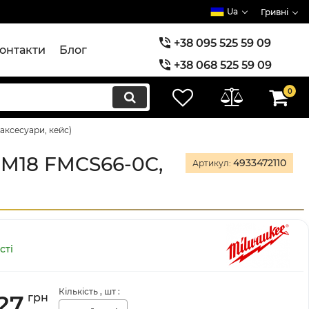
Ua
Гривні
+38 095 525 59 09
онтакти
Блог
+38 068 525 59 09
+38 073 525 59 09
0
аксесуари, кейс)
 M18 FMCS66-0C,
4933472110
Артикул:
сті
Кількість
, шт
:
27
грн