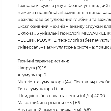
Технологія сухого різу забезпечує швидкий і
Вимикач подвійної дії захищає від випадко
Безключове регулювання глибини та важіль
Ексклюзивний механізм викиду стружки для 
Включає 3 унікальні технології MILWAUKEE
REDLINK PLUS™. Ці технології забезпечують 
Універсальна акумуляторна система: прац
Технічні характеристики:
Напруга (В) 18
Акумулятор 0
Місткість акумулятора (Ач) Поставляється б
Тип акумулятора Li-ion
Швидкість без навантаження (об/хв) 4000
Макс. глибина різання (мм) 66
Внутрішній діаметр диска (мм) 15.87