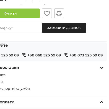
−
+
Купити
лефону*
уйте
 525 59 09
+38 068 525 59 09
+38 073 525 59 09
доставки
шта
із
анспортні служби
оплати