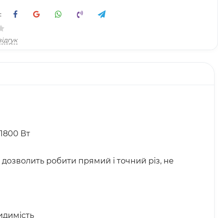
:
ідгук
1800 Вт
озволить робити прямий і точний різ, не
идимість