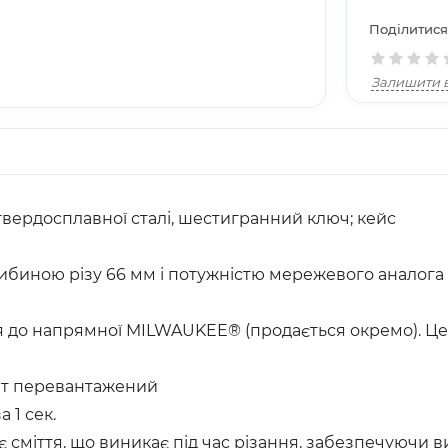
Поділитися
Залишити в
 твердосплавної сталі, шестигранний ключ; кейс
биною різу 66 мм і потужністю мережевого аналога 
до напрямної MILWAUKEE® (продається окремо). Це д
ент перевантажений
 1 сек.
є сміття, що виникає під час різання, забезпечуючи в