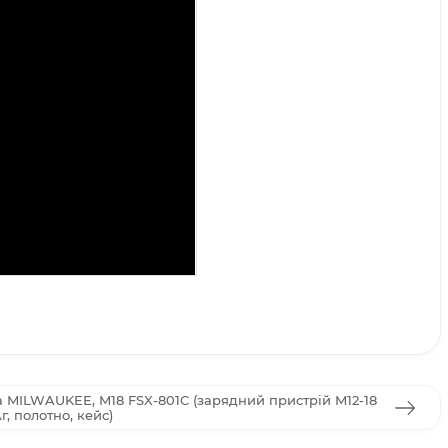
 MILWAUKEE, M18 FSX-801C (зарядний пристрій M12-18
г, полотно, кейс)