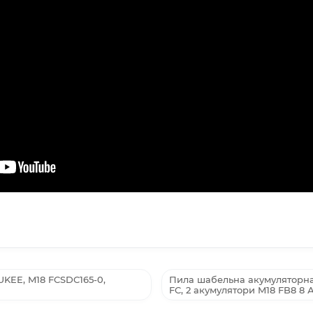
KEE, M18 FCSDC165-0,
Пила шабельна акумуляторна
FC, 2 акумулятори M18 FB8 8 А