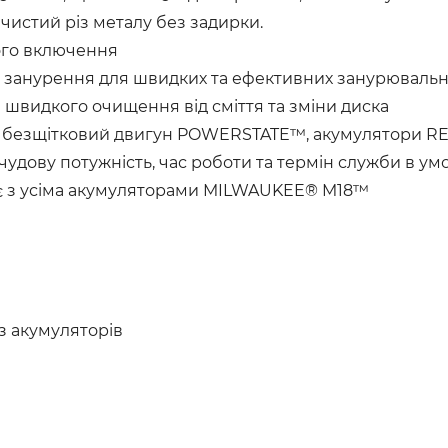
 чистий різ металу без задирки.
вого включення
 занурення для швидких та ефективних занурювальни
швидкого очищення від сміття та зміни диска
®: безщітковий двигун POWERSTATE™, акумулятори RE
чудову потужність, час роботи та термін служби в ум
ює з усіма акумуляторами MILWAUKEE® M18™
ез акумуляторів