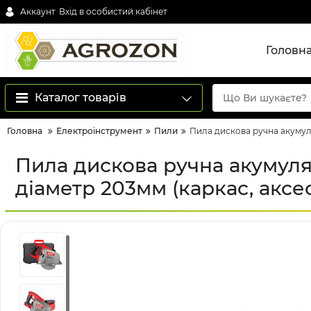
Аккаунт
Вхід в особистий кабінет
Головн
Каталог товарів
Головна
Електроінструмент
Пили
Пила дискова ручна акумул
Пила дискова ручна акумул
діаметр 203мм (каркас, аксе