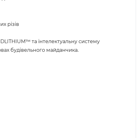
х різів
DLITHIUM™ та інтелектуальну систему
овах будівельного майданчика.