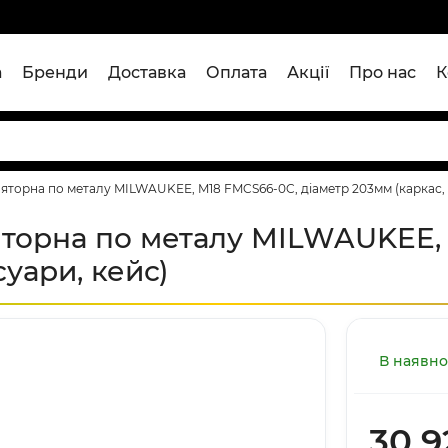
а
Бренди
Доставка
Оплата
Акції
Про нас
К
яторна по металу MILWAUKEE, M18 FMCS66-0C, діаметр 203мм (каркас, 
яторна по металу MILWAUKEE,
суари, кейс)
В наявно
30 9