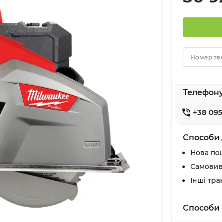
Номер те
Телефон
+38 095
Способи 
Нова по
Самовив
Інші тр
Способи 