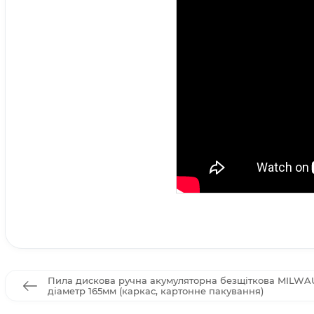
Пила дискова ручна акумуляторна безщіткова MILWAU
діаметр 165мм (каркас, картонне пакування)