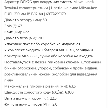
Адаптер DEK26 для вакуумних систем Milwaukee®
Технічні характеристики | Настільна пила Milwaukee
FUEL 210 мм 18 В 12 Ач | 4933499179
Діаметр отвору (мм): 30
Зріз (°): 47
Кант (мм): 622
Діаметр леза (мм): 210
Упаковка: пакет або коробка не надаються
У комплект входить: 1 батарея M18 FB12, зарядний
пристрій M12-18 FC, сумка або коробка не входять
Поставляється з: лезом, гайковим ключем, штовхачем,
бічним огорожем, упором, собачками проти віддачі,
розклинювальним ножем, жолобом для відведення
пилу
Максимальна глибина різання (мм): 63,5
Швидкість холостого ходу (об/хв): 6300
Вага з акумулятором (кг): 22,3
Ємність акумулятора (Ah): 12.0