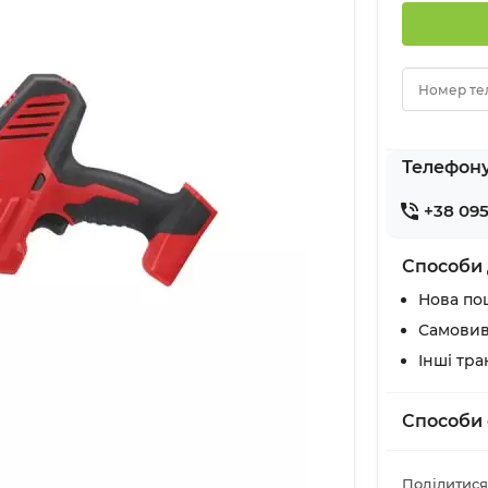
Номер те
Телефон
+38 095
Способи 
Нова по
Самовив
Інші тр
Способи 
Поділитися