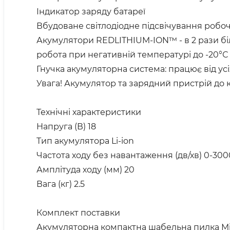
Індикатор заряду батареї
Вбудоване світлодіодне підсвічування робоч
Акумулятори REDLITHIUM-ION™ - в 2 рази біл
робота при негативній температурі до -20°С
Гнучка акумуляторна система: працює від ус
Увага! Акумулятор та зарядний пристрій до 
Технічні характеристики
Напруга (В) 18
Тип акумулятора Li-ion
Частота ходу без навантаження (дв/хв) 0-300
Амплітуда ходу (мм) 20
Вага (кг) 2.5
Комплект поставки
Акумуляторна компактна шабельна пилка Mil