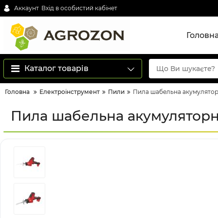
Аккаунт
Вхід в особистий кабінет
Головн
Каталог товарів
Головна
Електроінструмент
Пили
Пила шабельна акумуляторн
Пила шабельна акумуляторна