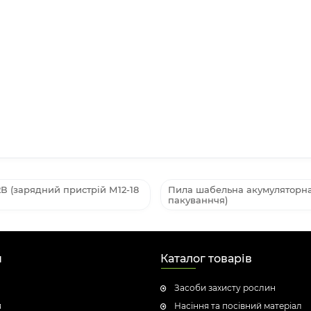
 (зарядний пристрій М12-18
Пила шабельна акумуляторна 
пакуваннчя)
н
Каталог товарів
Засоби захисту рослин
я
Насіння та посівний матеріал