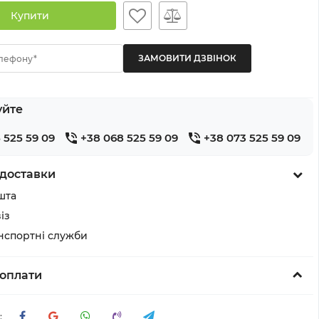
Купити
лефону*
уйте
 525 59 09
+38 068 525 59 09
+38 073 525 59 09
доставки
шта
із
анспортні служби
оплати
: