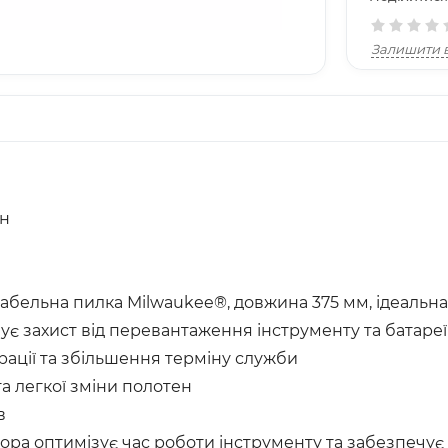
Залишити в
он
ельна пилка Milwaukee®, довжина 375 мм, ідеальна
 захист від перевантаження інструменту та батареї 
ації та збільшення терміну служби
а легкої зміни полотен
в
ра оптимізує час роботи інструменту та забезпечує 