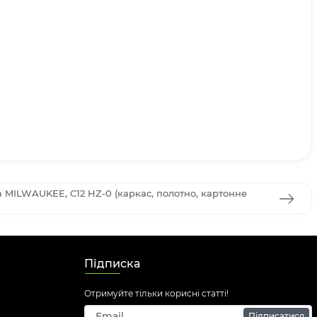
MILWAUKEE, C12 HZ-0 (каркас, полотно, картонне
Підписка
Отримуйте тільки корисні статті!
Підписатися