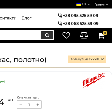
Ua
Гривні
+38 095 525 59 09
онтакти
Блог
+38 068 525 59 09
+38 073 525 59 09
0
ас, полотно)
4933501112
Артикул:
сті
Кількість
, шт
:
4
грн
−
+