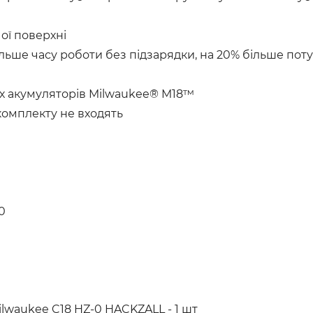
ої поверхні
ьше часу роботи без підзарядки, на 20% більше потуж
іх акумуляторів Milwaukee® M18™
комплекту не входять
0
waukee C18 HZ-0 HACKZALL - 1 шт