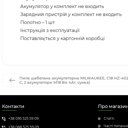
Акумулятор у комплект не входить
Зарядний пристрій у комплект не входить
Полотно – 1 шт
Інструкція з експлуатації
Поставляється у картонній коробці
Пила шабельна акумуляторна MILWAUKEE, C18 HZ-402В
С, 2 акумулятори М18 В4 4Аг, сумка)
Контакти
Про магази
+38 095 525 59 09
Статті
Часті питанн
+38 068 525 59 09