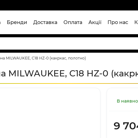
а
Бренди
Доставка
Оплата
Акції
Про нас
К
а MILWAUKEE, C18 HZ-0 (какркас, полотно)
 MILWAUKEE, C18 HZ-0 (какрк
В наявно
9 70