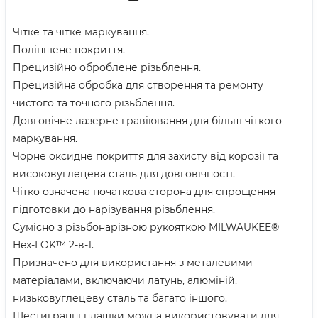
Чітке та чітке маркування.
Поліпшене покриття.
Прецизійно оброблене різьблення.
Прецизійна обробка для створення та ремонту
чистого та точного різьблення.
Довговічне лазерне гравіювання для більш чіткого
маркування.
Чорне оксидне покриття для захисту від корозії та
високовуглецева сталь для довговічності.
Чітко означена початкова сторона для спрощення
підготовки до нарізування різьблення.
Сумісно з різьбонарізною рукояткою MILWAUKEE®
Hex-LOK™ 2-в-1.
Призначено для використання з металевими
матеріалами, включаючи латунь, алюміній,
низьковуглецеву сталь та багато іншого.
Шестигранні плашки можна використовувати для