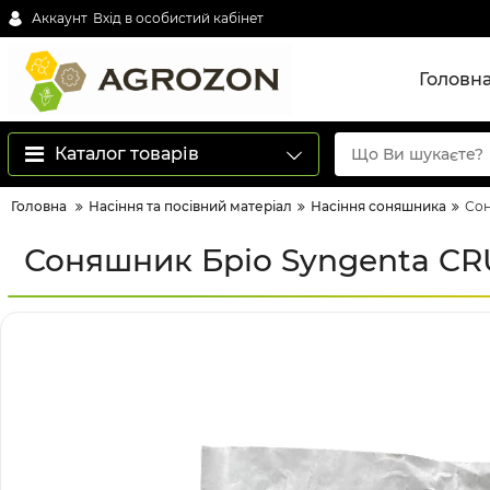
Аккаунт
Вхід в особистий кабінет
Головн
Каталог товарів
Головна
Насіння та посівний матеріал
Насіння соняшника
Сон
Соняшник Бріо Syngenta CR