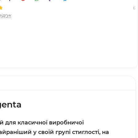
( 21
ідгук
genta
й для класичної виробничої
аніший у своїй групі стиглості, на