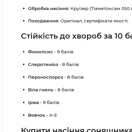
Обробка насіння:
Круїзер (Тіаметоксам 350 г
Походження:
Оригінал, сертифікати якості.
Стійкість до хвороб за 10
Фомопсис
- 9 балів
Слеротиніоз
- 8 балів
Пероноспороз
- 8 балів
Біла гниль
- 8 балів
Іржа
- 9 балів
Вовчок
- А-Е
Купити насіння соняшник