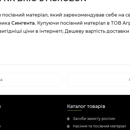
посівний матеріал, який зарекомендував себе на св
ника
Сингента
. Купуючи посівний матеріал в ТОВ Аг
игідніші ціни в інтернеті;
Дешеву вартість доставк
ta
н
Каталог товарів
Засоби захисту рослин
я
Насіння та посівний матеріал