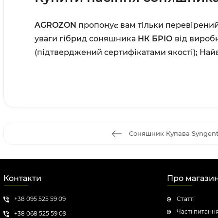
AGROZON
пропонує вам тільки перевірений 
уваги гібрид соняшника
НК БРІО
від вироб
(підтверджений сертифікатами якості);
Найв
Соняшник Купава Syngen
Контакти
Про магази
+38 095 525 59 09
Статті
Часті питанн
+38 068 525 59 09