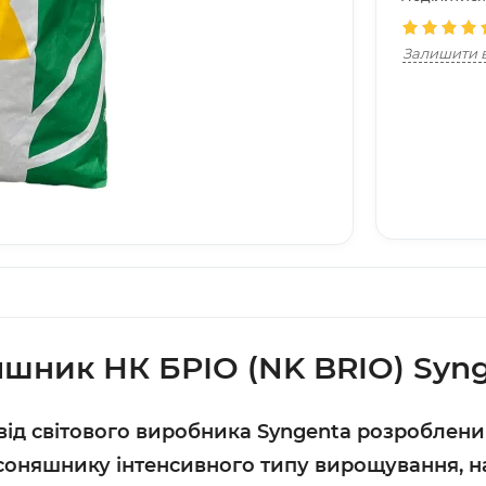
Залишити в
шник НК БРІО (NK BRIO) Syn
від світового виробника Syngenta розроблени
няшнику інтенсивного типу вирощування, найр