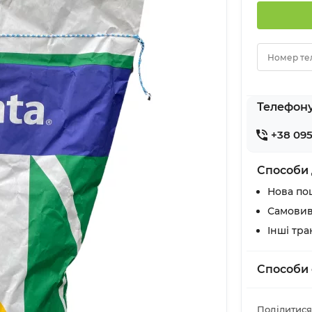
Номер те
Телефон
+38 095
Способи 
Нова по
Самовив
Інші тр
Способи 
Поділитися