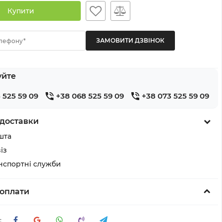
Купити
лефону*
уйте
 525 59 09
+38 068 525 59 09
+38 073 525 59 09
доставки
шта
із
анспортні служби
оплати
: