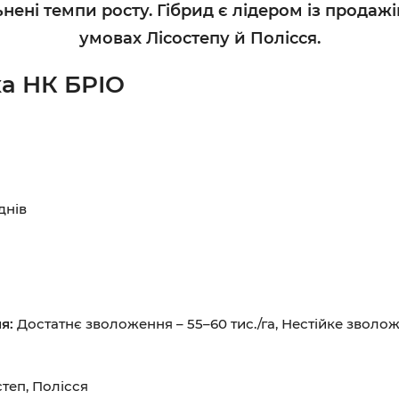
нені темпи росту.
Гібрид є л
ідером із продажі
умовах Лісостепу й Полісся.
а НК БРІО
днів
ня:
Достатнє зволоження – 55–60 тис./га, Нестійке зволож
теп, Полісся