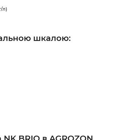
/л)
 бальною шкалою:
а NK BRIO в AGROZON