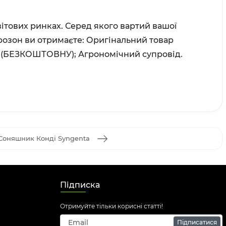
ітових ринках. Серед якого вартий вашої
розон ви отримаєте:
Оригінальний товар
и (БЕЗКОШТОВНУ);
Агрономічний супровід.
Соняшник Конді Syngenta
Підписка
Отримуйте тільки корисні статті!
Підписатися