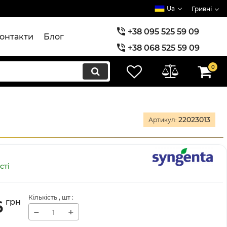
Ua
Гривні
+38 095 525 59 09
онтакти
Блог
+38 068 525 59 09
+38 073 525 59 09
0
22023013
Артикул:
сті
Кількість
, шт
:
6
грн
−
+