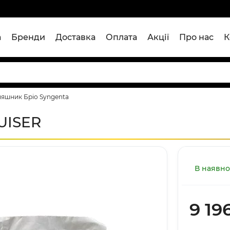
а
Бренди
Доставка
Оплата
Акції
Про нас
К
яшник Бріо Syngenta
UISER
В наявно
9 19