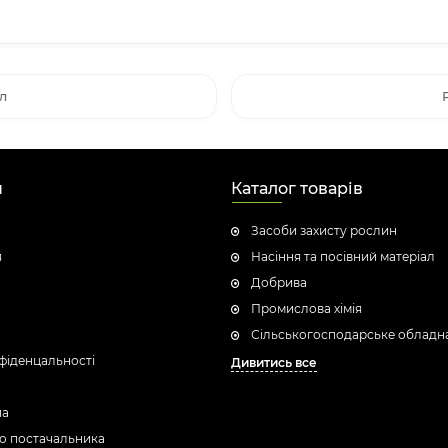
л
н
Каталог товарів
Засоби захисту рослин
я
Насіння та посівний матеріал
Добрива
Промислова хімія
Сільськогосподарське обладн
фіденцальності
Дивитись все
ua
о постачальника