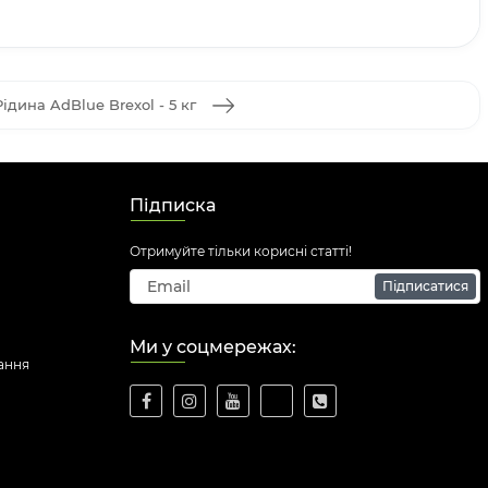
Рідина AdBlue Brexol - 5 кг
Підписка
Отримуйте тільки корисні статті!
Підписатися
Ми у соцмережах:
ання