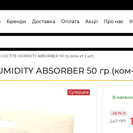
а
Бренди
Доставка
Оплата
Акції
Про нас
К
 LOCTITE HUMIDITY ABSORBER 50 гр (ком-кт 2 шт)
MIDITY ABSORBER 50 гр (ком-
Суперціна
В наявно
-26.74 %
247
грн