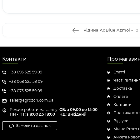
Рідина AdBlue Azmol - 10 
Контакти
Про магази
+38 095 525 59 09
Статті
Часті питанн
+38 068 525 59 09
Доставка
+38 073 525 59 09
Оплата
sales@agrozon.com.ua
Контакти
Режим роботи магазину:
СБ: з 09:00 до 15:00
Політика кон
ПН - ПТ: з 8:00 до 18:00
НД: Вихідний
Відгуки
Замовити дзвінок
Ми на Prom.
Анкета новог