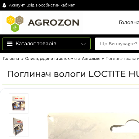
Аккаунт
Вхід в особистий кабінет
Головн
Каталог товарів
Головна
Оливи, рідини та автохімія
Автохімія
Поглинач вологи
Поглинач вологи LOCTITE HU