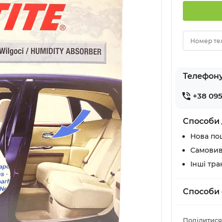
Номер те
Телефон
+38 095
Способи 
Нова по
Самовив
Інші тр
Способи 
Поділитися