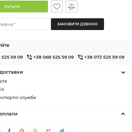
Купити
лефону*
уйте
 525 59 09
+38 068 525 59 09
+38 073 525 59 09
доставки
шта
із
анспортні служби
оплати
: