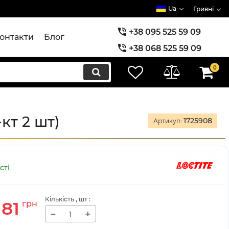
Ua
Гривні
+38 095 525 59 09
онтакти
Блог
+38 068 525 59 09
+38 073 525 59 09
0
кт 2 шт)
1725908
Артикул:
сті
Кількість
, шт
:
181
грн
−
+