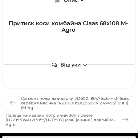
Опис
Притиск коси комбайна Claas 68х108 M-
Agro
Відгуки
Сегмент ножа жниварки JD600, 80х76х3мм.d=6мм.
середня насічка (420100058/Z93077/ Z47493/10961)
(M-Ag
Палець жниварки потрійний John Deere
(H229538/AH213055/H213507) (соя) (оцинк.) довгий M-
Agro