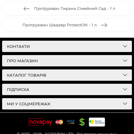
Протруювач Тирана Сімейний Сад - 1 л
Протруювач Шедевр ProtectON - 1 л
КОНТАКТИ
ПРО МАГАЗИН
КАТАЛОГ ТОВАРІВ
ПІДПИСКА
МИ У СОЦМЕРЕЖАХ: