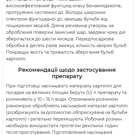
високоефективний фунгіцид класу Бензимідазолів,
протруйник системної дії. Володіє широким
спектром фунгіцидної дії, захищає бульби від
поширених хвороб. Діюча речовина утворює на
обробленій поверхні захисний шар, завдяки чому дія
зберігається до шести місяців. Передпосадкова
обробка в десять разів знижує кількість хворих бульб.
Покращує якість та тривалість зберігання бульб
картоплі.
Рекомендації щодо застосування
препарату
При підготовці насіннєвого матеріалу картоплі для
посадки на великих площах беруть 0,5 л препарату та
розчиняють у 10 – 15 л води. Отриманим розчином
рівномірно обробляють насіннєвий матеріал картоплі
(розбризкують за допомогою обприскувача на бульби
картоплі) і ретельно перемішують. Робочий розчин
необхідно використати протягом декількох годин
після приготування. Підготовлений насіннєвий