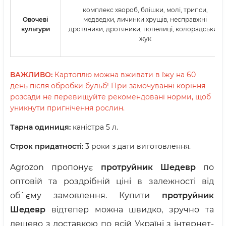
комплекс хвороб, блішки, молі, трипси,
Овочеві
медведки, личинки хрущів, несправжні
культури
дротяники, дротяники, попелиці, колорадський
жук
ВАЖЛИВО:
Картоплю можна вживати в їжу на 60
день після обробки бульб! При замочуванні коріння
розсади не перевищуйте рекомендовані норми, щоб
уникнути пригнічення рослин.
Тарна одиниця:
каністра 5 л.
Строк придатності:
3 роки з дати виготовлення.
Agrozon пропонує
протруйник Шедевр
по
оптовій та роздрібній ціні в залежності від
об`єму замовлення. Купити
протруйник
Шедевр
відтепер можна швидко, зручно та
дешево з доставкою по всій Україні з інтернет-