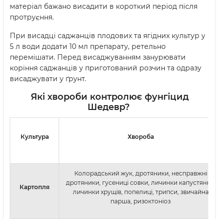
матеріал бажано висадити в короткий період після
протруєння.
При висадці саджанців плодових та ягідних культур у
5 л води додати 10 мл препарату, ретельно
перемішати. Перед висаджуванням занурювати
коріння саджанців у приготований розчин та одразу
висаджувати у ґрунт.
Які хвороби контролює фунгіцид
Шедевр
?
Культура
Хвороба
Колорадський жук, дротяники, несправжні
дротяники, гусениці совки, личинки капустянки,
Картопля
личинки хрущів, попелиці, трипси, звичайна
парша, ризоктоніоз