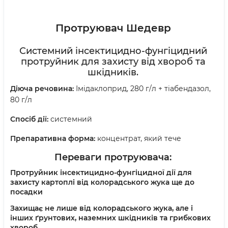
Протруювач Шедевр
Системний інсектицидно-фунгіцидний
протруйник для захисту від хвороб та
шкідників.
Діюча речовина:
Імідаклоприд, 280 г/л + тіабендазол,
80 г/л
Спосіб дії:
системний
Препаративна форма:
концентрат, який тече
Переваги протруювача
:
Протруйник інсектицидно-фунгіцидної дії для
захисту картоплі від колорадського жука ще до
посадки
Захищає не лише від колорадського жука, але і
інших ґрунтових, наземних шкідників та грибкових
хвороб