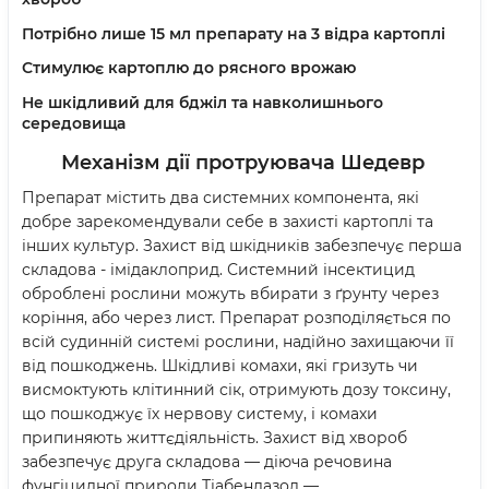
Потрібно лише 15 мл препарату на 3 відра картоплі
Стимулює картоплю до рясного врожаю
Не шкідливий для бджіл та навколишнього
середовища
Механізм дії протруювача Шедевр
Препарат містить два системних компонента, які
добре зарекомендували себе в захисті картоплі та
інших культур. Захист від шкідників забезпечує перша
складова - імідаклоприд. Системний інсектицид
оброблені рослини можуть вбирати з ґрунту через
коріння, або через лист. Препарат розподіляється по
всій судинній системі рослини, надійно захищаючи її
від пошкоджень. Шкідливі комахи, які гризуть чи
висмоктують клітинний сік, отримують дозу токсину,
що пошкоджує їх нервову систему, і комахи
припиняють життєдіяльність. Захист від хвороб
забезпечує друга складова — діюча речовина
фунгіцидної природи Тіабендазол —