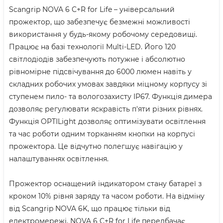
Scangrip NOVA 6 C+R for Life – універсальний
прожектор, що забезпечує безмежні можливості
використання у будь-якому робочому середовищі.
Працює на базі технології Multi-LED. Його 120
світлодіодів забезпечують потужне і абсолютно
рівномірне підсвічування до 6000 люмен навіть у
складних робочих умовах завдяки міцному корпусу зі
ступенем пило- та вологозахисту IP67. Функція димера
дозволяє регулювати яскравість п'яти різних рівнях.
Функція OPTILight дозволяє оптимізувати освітлення
та час роботи одним торканням кнопки на корпусі
прожектора. Це відчутно полегшує навігацію у
налаштуваннях освітлення.
Прожектор оснащений індикатором стану батареї з
кроком 10% рівня заряду та часом роботи. На відміну
від Scangrip NOVA 6K, що працює тільки від
електромережі, NOVA 6 C+R for Life передбачає