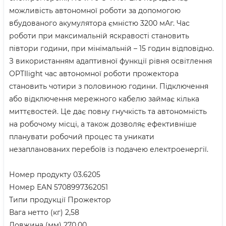
можливість автономної роботи за допомогою
вбудованого акумулятора ємністю 3200 мАг. Час
роботи при максимальній яскравості становить
півтори години, при мінімальній – 15 годин відповідно.
З використанням адаптивної функції рівня освітлення
OPTIlight час автономної роботи прожектора
становить чотири з половиною години. Підключення
або відключення мережного кабелю займає кілька
миттєвостей. Це дає повну гнучкість та автономність
на робочому місці, а також дозволяє ефективніше
планувати робочий процес та уникати
незапланованих перебоїв із подачею електроенергії.
Номер продукту 03.6205
Номер EAN 5708997362051
Типи продукції Прожектор
Вага нетто (кг) 2,58
Довжина (мм) 270.00