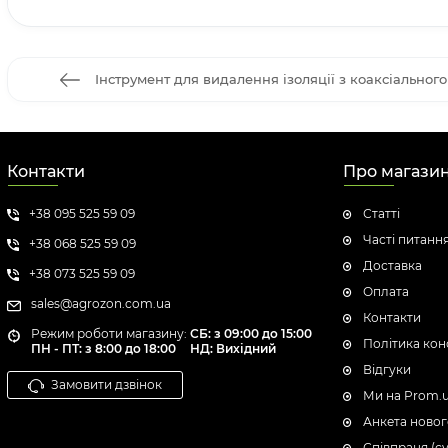
Інструмент для видалення ізоляції з коаксіального
Контакти
Про магази
+38 095 525 59 09
Статті
Часті питанн
+38 068 525 59 09
Доставка
+38 073 525 59 09
Оплата
sales@agrozon.com.ua
Контакти
Режим роботи магазину:
СБ: з 09:00 до 15:00
Політика кон
ПН - ПТ: з 8:00 до 18:00
НД: Вихідний
Відгуки
Замовити дзвінок
Ми на Prom.
Анкета новог
Співпраця (с