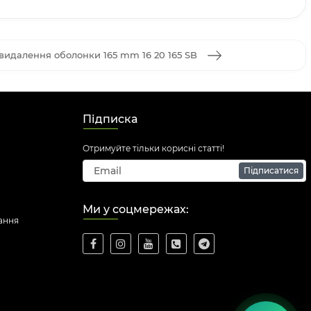
 видалення оболонки 165 mm 16 20 165 SB
Підписка
Отримуйте тільки корисні статті!
Підписатися
Ми у соцмережах:
ання