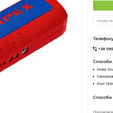
Номер те
Телефон
+38 095
Способи 
Нова по
Самовив
Інші тр
Способи 
Поділитися