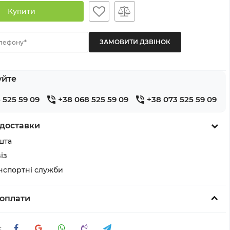
Купити
лефону*
уйте
 525 59 09
+38 068 525 59 09
+38 073 525 59 09
доставки
шта
із
анспортні служби
оплати
: