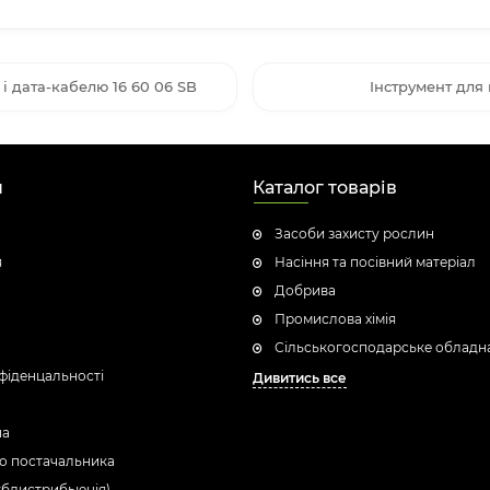
 і дата-кабелю 16 60 06 SB
Інструмент для
н
Каталог товарів
Засоби захисту рослин
я
Насіння та посівний матеріал
Добрива
Промислова хімія
Сільськогосподарське обладн
фіденцальності
Дивитись все
ua
о постачальника
убдистрибьюція)