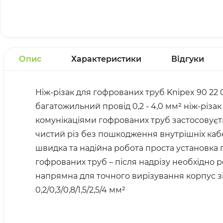
Опис
Характеристики
Відгуки
Ніж-різак для гофрованих труб Knipex 90 22 
багатожильний провід 0,2 - 4,0 мм² ніж-різа
комунікаціями гофрованих труб застосовуєть
чистий різ без пошкодження внутрішніх кабе
швидка та надійна робота проста установка г
гофрованих труб – після надрізу необхідно 
напрямна для точного вирізування корпус зі 
0,2/0,3/0,8/1,5/2,5/4 мм²