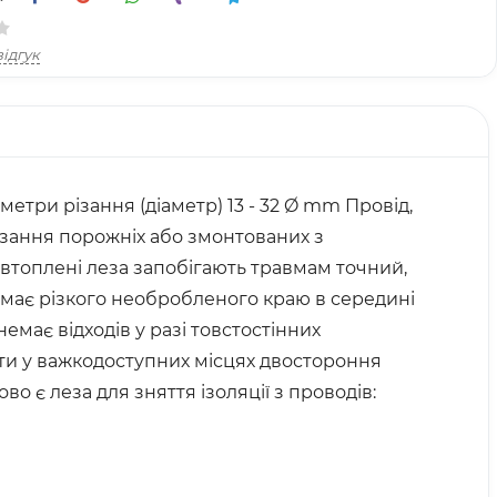
ідгук
етри різання (діаметр) 13 - 32 Ø mm Провід,
різання порожніх або змонтованих з
 втоплені леза запобігають травмам точний,
немає різкого необробленого краю в середині
емає відходів у разі товстостінних
оти у важкодоступних місцях двостороння
о є леза для зняття ізоляції з проводів: