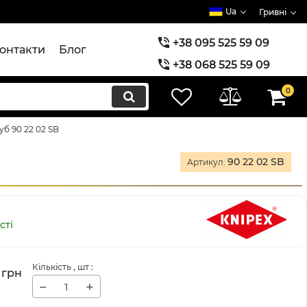
Ua
Гривні
+38 095 525 59 09
онтакти
Блог
+38 068 525 59 09
+38 073 525 59 09
0
уб 90 22 02 SB
90 22 02 SB
Артикул:
сті
Кількість
, шт
:
грн
−
+