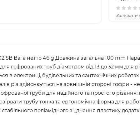
Залишити в
02 SB Вага нетто 46 g Довжина загальна 100 mm Парам
к для гофрованих труб діаметром від 13 до 32 мм для 
ся в електриці, будівельних та сантехнічних роботах
лів різ здійснюється на зовнішній стороні гофри - 
офрованої труби для надійного та простого різання: н
розірвати трубу тонка та ергономічна форма для роб
стабільного поліамідного з'єднання пластику додатков