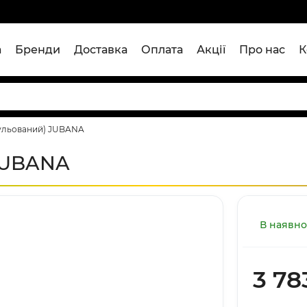
а
Бренди
Доставка
Оплата
Акції
Про нас
К
гульований) JUBANA
 JUBANA
В наявно
3 78