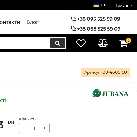
Ua
Гривні
+38 095 525 59 09
онтакти
Блог
+38 068 525 59 09
+38 073 525 59 09
0
80-4605150
Артикул:
сті
Кількість
:
3
грн
−
+