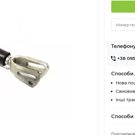
Номер те
Телефон
+38 095
Способи 
Нова по
Самовив
Інші тр
Способи 
Поділитися