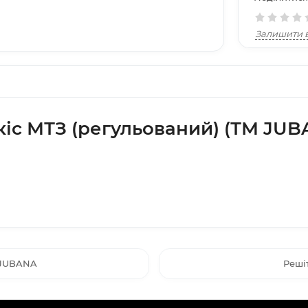
Залишити в
кіс МТЗ (регульований) (ТМ JUB
 JUBANA
Реші