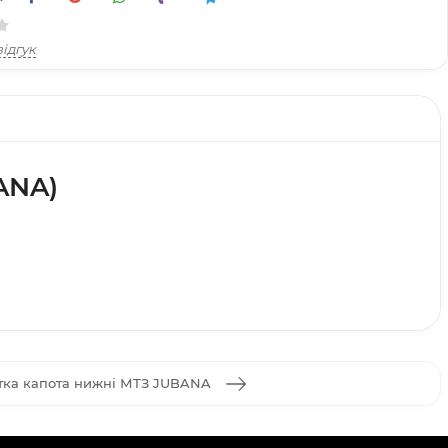
ідгук
ANA)
тка капота нижні МТЗ JUBANA