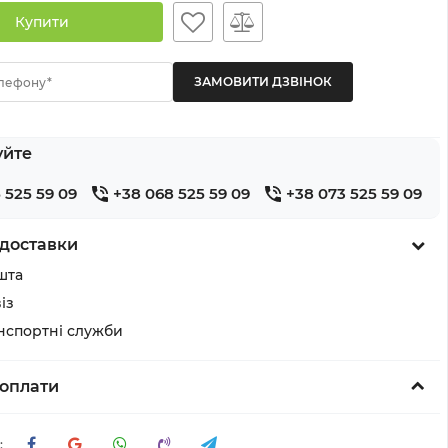
Купити
лефону*
уйте
 525 59 09
+38 068 525 59 09
+38 073 525 59 09
доставки
шта
із
анспортні служби
оплати
: