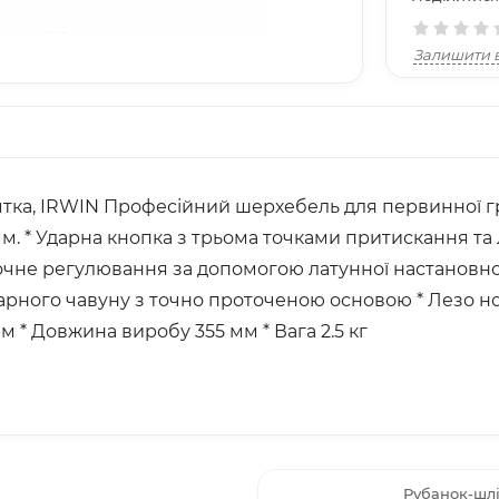
Залишити в
коятка, IRWIN Професійний шерхебель для первинної 
мм. * Ударна кнопка з трьома точками притискання т
 Точне регулювання за допомогою латунної настановн
арного чавуну з точно проточеною основою * Лезо нож
 * Довжина виробу 355 мм * Вага 2.5 кг
Рубанок-шлі