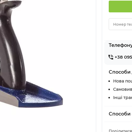
Номер те
Телефон
+38 095
Способи 
Нова по
Самовив
Інші тр
Способи 
Поділитися