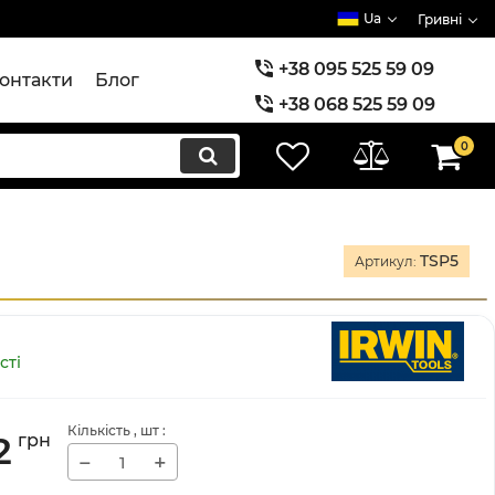
Ua
Гривні
+38 095 525 59 09
онтакти
Блог
+38 068 525 59 09
+38 073 525 59 09
0
TSP5
Артикул:
сті
Кількість
, шт
:
2
грн
−
+