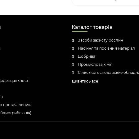
н
Каталог товарів
Засоби захисту рослин
я
Насіння та посівний матеріал
Добрива
Промислова хімія
Сільськогосподарське обладн
фіденцальності
Дивитись все
ua
о постачальника
убдистрибьюція)