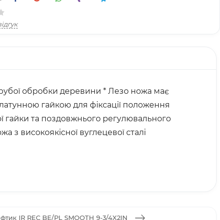
ідгук
грубої обробки деревини * Лезо ножа має
а латунною гайкою для фіксації положення
ої гайки та поздовжнього регулювального
а з високоякісної вуглецевої сталі
фтик IR REC BE/PL SMOOTH 9-3/4X2IN