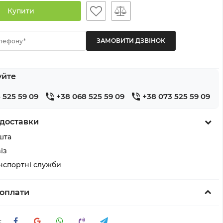
Купити
лефону*
уйте
 525 59 09
+38 068 525 59 09
+38 073 525 59 09
доставки
шта
із
анспортні служби
оплати
: