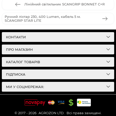
Лінійний світильник SCANGRIP BONNET C+R
Ручний ліхтар 230, 400 Lumen, кабель 5 м.
SCANGRIP STAR LITE
КОНТАКТИ
ПРО МАГАЗИН
КАТАЛОГ ТОВАРІВ
ПІДПИСКА
МИ У СОЦМЕРЕЖАХ:
© 2017 - 2026
AGROZON LTD.
Всі права захищені.