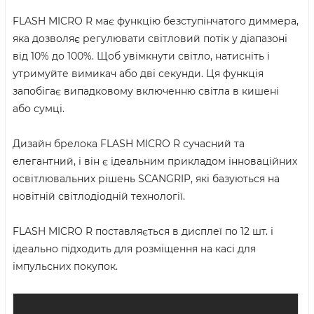
FLASH MICRO R має функцію безступінчатого диммера,
яка дозволяє регулювати світловий потік у діапазоні
від 10% до 100%. Щоб увімкнути світло, натисніть і
утримуйте вимикач або дві секунди. Ця функція
запобігає випадковому включенню світла в кишені
або сумці.
Дизайн брелока FLASH MICRO R сучасний та
елегантний, і він є ідеальним прикладом інноваційних
освітлювальних рішень SCANGRIP, які базуються на
новітній світлодіодній технології.
FLASH MICRO R поставляється в дисплеї по 12 шт. і
ідеально підходить для розміщення на касі для
імпульсних покупок.