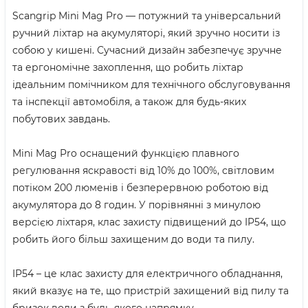
Scangrip Mini Mag Pro — потужний та універсальний
ручний ліхтар на акумуляторі, який зручно носити із
собою у кишені. Сучасний дизайн забезпечує зручне
та ергономічне захоплення, що робить ліхтар
ідеальним помічником для технічного обслуговування
та інспекції автомобіля, а також для будь-яких
побутових завдань.
Mini Mag Pro оснащений функцією плавного
регулювання яскравості від 10% до 100%, світловим
потіком 200 люменів і безперервною роботою від
акумулятора до 8 годин. У порівнянні з минулою
версією ліхтаря, клас захисту підвищений до IP54, що
робить його більш захищеним до води та пилу.
IP54 – це клас захисту для електричного обладнання,
який вказує на те, що пристрій захищений від пилу та
бризок води з будь-якого напрямку.