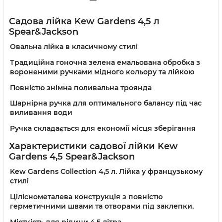
Садова лійка Kew Gardens 4,5 л
Spear&Jackson
Овальна лійка в класичному стилі
Традиційна гоночна зелена емальована обробка з
вороненими ручками мідного кольору та лійкою
Повністю знімна поливальна троянда
Шарнірна ручка для оптимального балансу під час
виливання води
Ручка складається для економії місця зберігання
Характеристики садової лійки
Kew
Gardens 4,5
Spear&Jackson
Kew Gardens Collection 4,5 л. Лійка у французькому
стилі
Ціліснометалева конструкція з повністю
герметичними швами та отворами під заклепки.
Місткість для рідини 4,5 літра