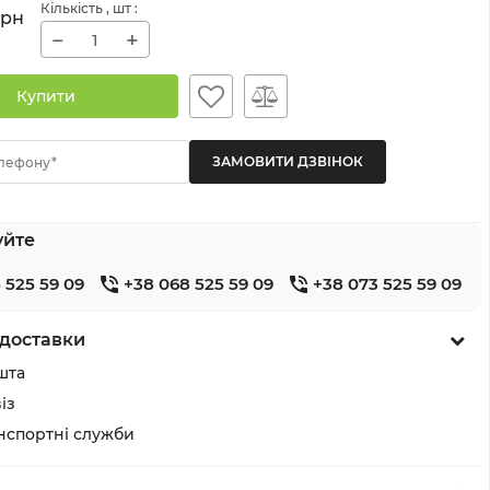
Кількість
, шт
:
грн
−
+
Купити
лефону*
уйте
 525 59 09
+38 068 525 59 09
+38 073 525 59 09
доставки
шта
із
анспортні служби