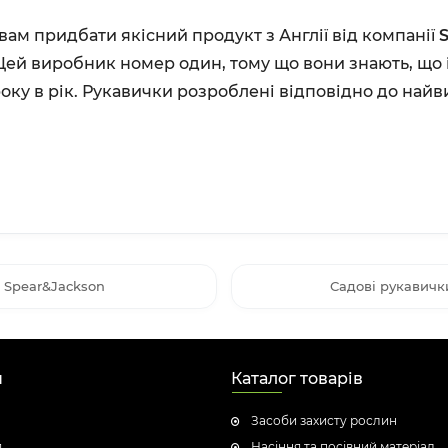
ам придбати якісний продукт з Англії від компанії
S
 Цей виробник номер один, тому що вони знають, що
оку в рік. Рукавички розроблені відповідно до найв
 Spear&Jackson
Садові рукавичк
н
Каталог товарів
Засоби захисту рослин
я
Насіння та посівний матеріал