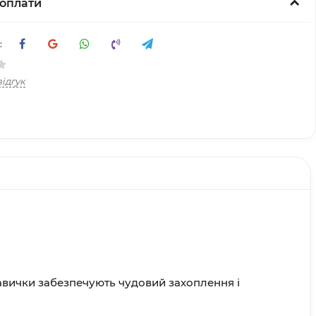
оплати
:
ідгук
укавички забезпечують чудовий захоплення і