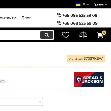
Ua
Гривні
+38 095 525 59 09
онтакти
Блог
+38 068 525 59 09
+38 073 525 59 09
0
370S7KEW
Артикул:
сті