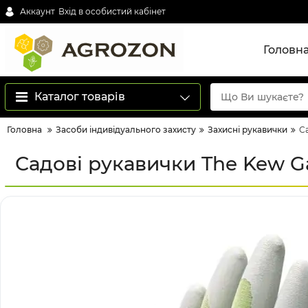
Аккаунт
Вхід в особистий кабінет
Головн
Каталог товарів
Головна
Засоби індивідуального захисту
Захисні рукавички
С
Садові рукавички The Kew G