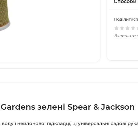
Способи 
Поділитися
Залишити в
Gardens зелені Spear & Jackson
 воду і нейлонової підкладці, ці універсальні садові р