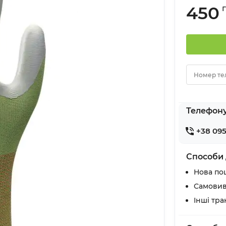
450
Номер те
Телефон
+38 095
Способи 
Нова по
Самовив
Інші тр