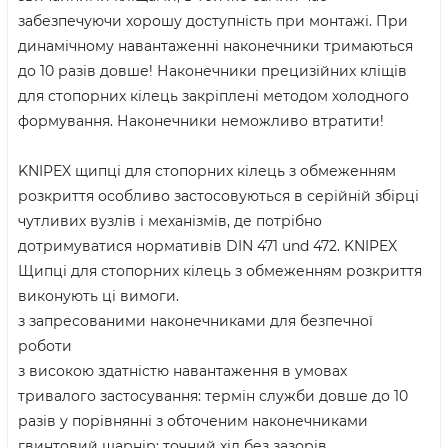
забезпечуючи хорошу доступність при монтажі. При
динамічному навантаженні наконечники тримаються
до 10 разів довше! Наконечники прецизійних кліщів
для стопорних кілець закріплені методом холодного
формування. Наконечники неможливо втратити!
KNIPEX щипці для стопорних кілець з обмеженням
розкриття особливо застосовуються в серійній збірці
чутливих вузлів і механізмів, де потрібно
дотримуватися нормативів DIN 471 und 472. KNIPEX
Щипці для стопорних кілець з обмеженням розкриття
виконують ці вимоги.
з запресованими наконечниками для безпечної
роботи
з високою здатністю навантаження в умовах
тривалого застосування: термін служби довше до 10
разів у порівнянні з обточеним наконечниками
гвинтовий шарнір: точний хід без зазорів