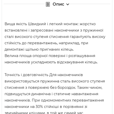
Опис
Вища якість Швидкий і легкий монтаж: жорстко
встановлені і запресовані наконечники з пружинної
сталі високого ступеня стиснення гарантують високу
стійкість до перевантажень, наприклад, при
демонтажі щільно пригнаних кілець.
Велика площа опорної поверхні і розташування
наконечників ускладнюють відскакування кілець.
Точність і довговічність Для наконечників
використовується пружинна сталь високого ступеня
стиснення з поверхнею без бороздок. Таким чином,
підвищується динамічна і статичне навантаження
наконечників. При одномоментних перевантаження
наконечники на 30% стійкіші в порівнянні зі
звичайними кліщами, в той же самий час