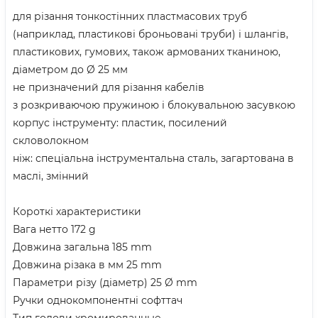
для різання тонкостінних пластмасових труб
(наприклад, пластикові броньовані труби) і шлангів,
пластикових, гумових, також армованих тканиною,
діаметром до Ø 25 мм
не призначений для різання кабелів
з розкриваючою пружиною і блокувальною засувкою
корпус інструменту: пластик, посилений
скловолокном
ніж: спеціальна інструментальна сталь, загартована в
маслі, змінний
Короткі характеристики
Вага нетто 172 g
Довжина загальна 185 mm
Довжина різака в мм 25 mm
Параметри різу (діаметр) 25 Ø mm
Ручки однокомпонентні софттач
Тип голови хромированные