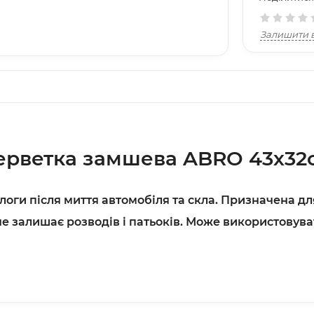
Залишити в
ерветка замшева ABRO 43х32
логи після миття автомобіля та скла. Призначена д
 не залишає розводів і патьоків. Може використовув