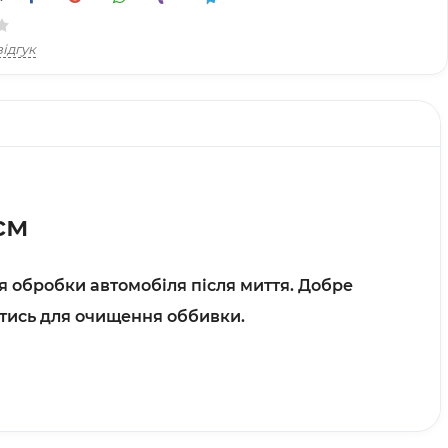
ідгук
см
ля обробки автомобіля після миття. Добре
атись для очищення оббивки.