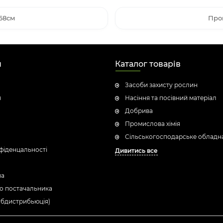
68см
Про
н
Каталог товарів
Засоби захисту рослин
я
Насіння та посівний матеріал
Добрива
Промислова хімія
Сільськогосподарське обладн
фіденцальності
Дивитись все
ua
о постачальника
убдистрибьюція)