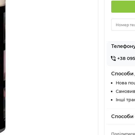
Номер те
Телефон
+38 095
Способи 
Нова по
Самовив
Інші тр
Способи 
Поділитися