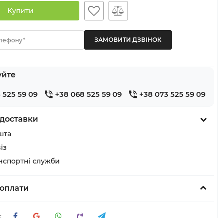
Купити
лефону*
уйте
 525 59 09
+38 068 525 59 09
+38 073 525 59 09
доставки
шта
із
анспортні служби
оплати
: