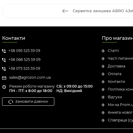
Серветка замшева ABRO 43х
Контакти
Про магази
+38 095 525 59 09
Статті
Часті питанн
+38 068 525 59 09
Доставка
+38 073 525 59 09
Оплата
sales@agrozon.com.ua
Контакти
Режим роботи магазину:
СБ: з 09:00 до 15:00
Політика кон
ПН - ПТ: з 8:00 до 18:00
НД: Вихідний
Відгуки
Замовити дзвінок
Ми на Prom.
Анкета новог
Співпраця (с