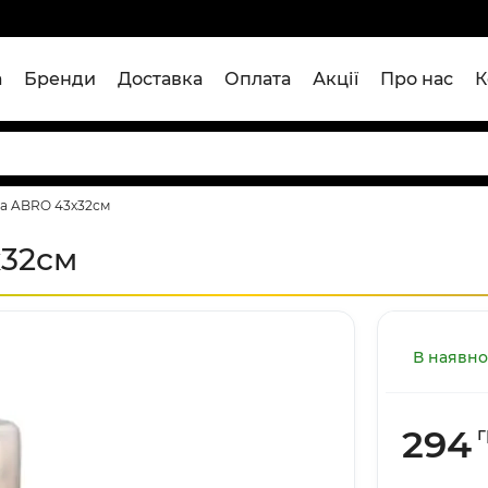
а
Бренди
Доставка
Оплата
Акції
Про нас
К
ва ABRO 43х32см
х32см
В наявно
294
г