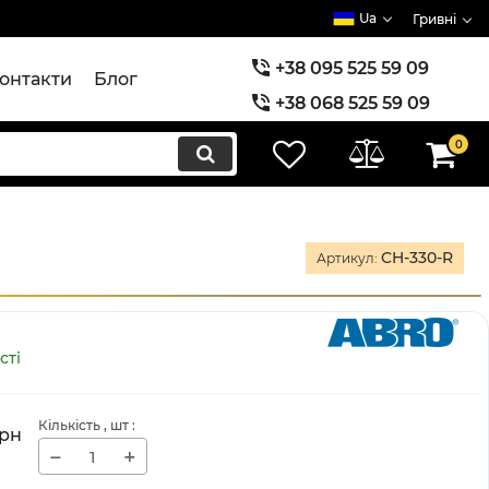
Ua
Гривні
+38 095 525 59 09
онтакти
Блог
+38 068 525 59 09
+38 073 525 59 09
0
CH-330-R
Артикул:
сті
Кількість
, шт
:
рн
−
+