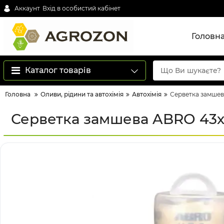
Аккаунт
Вхід в особистий кабінет
Головн
Каталог товарів
Головна
Оливи, рідини та автохімія
Автохімія
Серветка замше
Серветка замшева ABRO 43