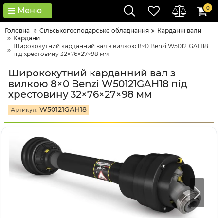
0
Меню
Головна
Сільськогосподарське обладнання
Карданні вали
Кардани
Ширококутний карданний вал з вилкою 8×0 Benzi W50121GAH18
під хрестовину 32×76×27×98 мм
Ширококутний карданний вал з
вилкою 8×0 Benzi W50121GAH18 під
хрестовину 32×76×27×98 мм
W50121GAH18
Артикул: