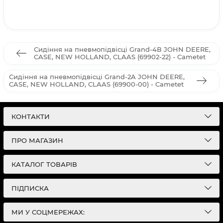
Сидіння на пневмопідвісці Grand-4В JOHN DEERE,
CASE, NEW HOLLAND, CLAAS (69902-22) - Cametet
Сидіння на пневмопідвісці Grand-2A JOHN DEERE,
CASE, NEW HOLLAND, CLAAS (69900-00) - Cametet
КОНТАКТИ
ПРО МАГАЗИН
КАТАЛОГ ТОВАРІВ
ПІДПИСКА
МИ У СОЦМЕРЕЖАХ: