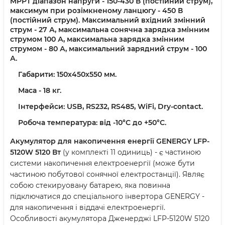
MPPT діапазон напруги - 150-430 В (постійний струм),
максимум при розімкненому ланцюгу - 450 В
(постійний струм). Максимальний вхідний змінний
струм - 27 А, максимальна сонячна зарядка змінним
струмом 100 А, максимальна зарядка змінним
струмом - 80 А, максимальний зарядний струм - 100
А.
Габарити: 150х450х550 мм.
Маса - 18 кг.
Інтерфейси: USB, RS232, RS485, WiFi, Dry-contact.
Робоча температура: від -10°С до +50°С.
Акумулятор для накопичення енергії GENERGY LFP-
5120W 5120 Вт
(у комплекті 11 одиниць) - є частиною
системи накопичення електроенергії (може бути
частиною побутової сонячної електростанції). Являє
собою стекируовану батарею, яка повинна
підключатися до спеціального інвертора GENERGY -
для накопичення і віддачі електроенергії.
Особливості акумулятора Дженерджі LFP-5120W 5120