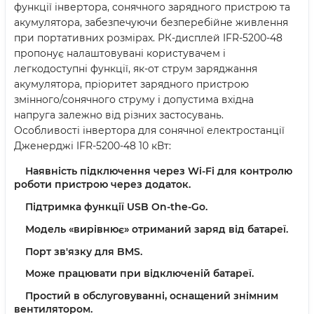
функції інвертора, сонячного зарядного пристрою та
акумулятора, забезпечуючи безперебійне живлення
при портативних розмірах. РК-дисплей IFR-5200-48
пропонує налаштовувані користувачем і
легкодоступні функції, як-от струм заряджання
акумулятора, пріоритет зарядного пристрою
змінного/сонячного струму і допустима вхідна
напруга залежно від різних застосувань.
Особливості інвертора для сонячної електростанції
Дженерджі IFR-5200-48 10 кВт:
Наявність підключення через Wi-Fi для контролю
роботи пристрою через додаток.
Підтримка функції USB On-the-Go.
Модель «вирівнює» отриманий заряд від батареї.
Порт зв'язку для BMS.
Може працювати при відключеній батареї.
Простий в обслуговуванні, оснащений знімним
вентилятором.