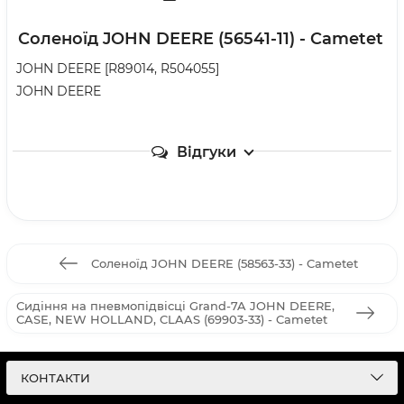
Соленоїд JOHN DEERE (56541-11) - Cametet
JOHN DEERE [R89014, R504055]

JOHN DEERE
Відгуки
Соленоїд JOHN DEERE (58563-33) - Cametet
Сидіння на пневмопідвісці Grand-7A JOHN DEERE,
CASE, NEW HOLLAND, CLAAS (69903-33) - Cametet
КОНТАКТИ