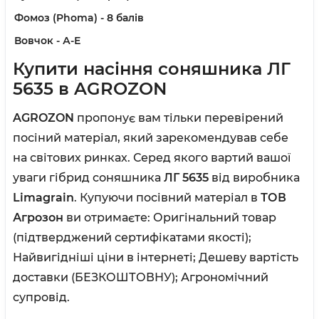
Фомоз (Phoma) -
8 балів
Вовчок
- А-Е
Купити насіння соняшника ЛГ
5635 в AGROZON
AGROZON
пропонує вам тільки перевірений
посіний матеріал, який зарекомендував себе
на світових ринках. Серед якого вартий вашої
уваги гібрид соняшника
ЛГ 5635
від виробника
Limagrain
. Купуючи посівний матеріал в
ТОВ
Агрозон
ви отримаєте:
Оригінальний товар
(підтверджений сертифікатами якості);
Найвигідніші ціни в інтернеті;
Дешеву вартість
доставки (БЕЗКОШТОВНУ);
Агрономічний
супровід.