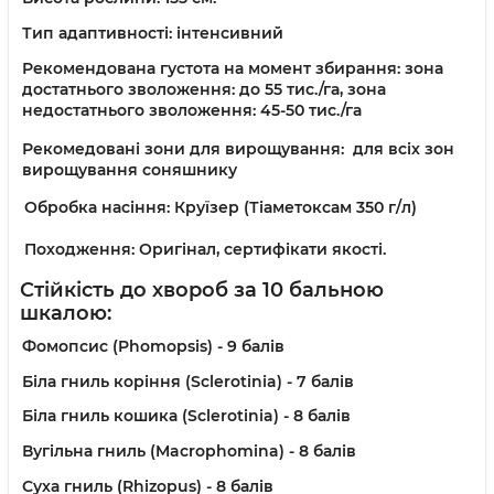
Тип адаптивності:
інтенсивний
Рекомендована густота на момент збирання:
зона
достатнього зволоження: до 55 тис./га, зона
недостатнього зволоження: 45-50 тис./га
Рекомедовані зони для вирощування:
для всіх зон
вирощування соняшнику
Обробка насіння:
Круїзер (Тіаметоксам 350 г/л)
Походження:
Оригінал, сертифікати якості.
Стійкість до хвороб за 10 бальною
шкалою:
Фомопсис (Phomopsis) -
9 балів
Біла гниль коріння (Sclerotinia) -
7 балів
Біла гниль кошика (Sclerotinia) -
8 балів
Вугільна гниль (Macrophomina) -
8 балів
Суха гниль (Rhizopus) -
8 балів