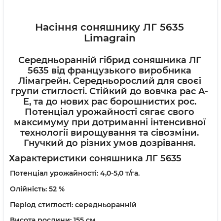
Насіння соняшнику ЛГ 5635
Limagrain
Середньоранній гібрид соняшника ЛГ
5635 від французького виробника
Лімагрейн. С
ередньорослий для своєї
групи стиглості.
Стійкий до вовчка рас A-
Е, та до нових рас борошнистих рос.
Потенціал урожайності сягає свого
максимуму при дотриманні інтенсивної
технології вирощування та сівозміни.
Гнучкий до різних умов дозрівання.
Характеристики соняшника ЛГ 5635
Потенціал урожайності:
4,0-5,0 т/га.
Олійність:
52 %
Період стиглості:
середньоранній
Висота рослини:
155 см.