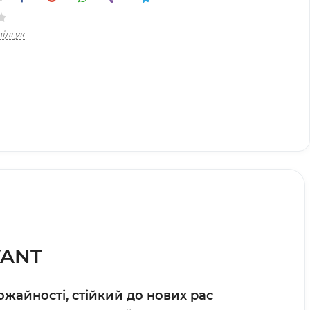
ідгук
VANT
жайності, стійкий до нових рас