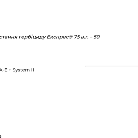
ання гербіциду Експрес® 75 в.г. – 50
А-Е + System II
в