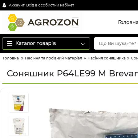
Аккаунт
Вхід в особистий кабінет
Головн
Каталог товарів
Головна
Насіння та посівний матеріал
Насіння соняшника
Сон
Соняшник P64LE99 M Breva