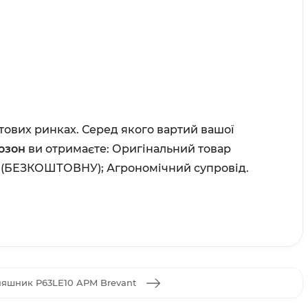
тових ринках. Серед якого вартий вашої
озон
ви отримаєте:
Оригінальний товар
и (БЕЗКОШТОВНУ);
Агрономічний супровід.
яшник P63LE10 APM Brevant