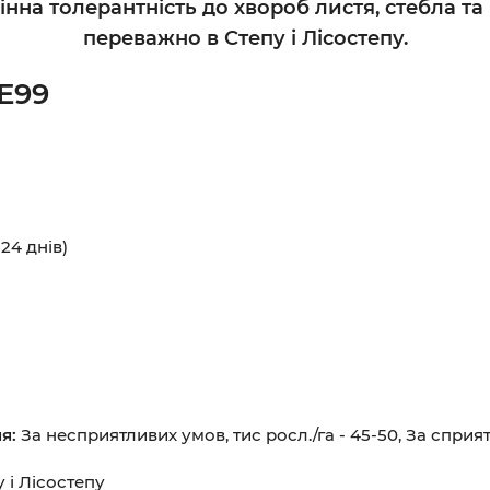
інна толерантність до хвороб листя, стебла 
переважно в Степу і Лісостепу.
Е99
24 днів)
ня:
За несприятливих умов, тис росл./га - 45-50, За сприят
 і Лісостепу