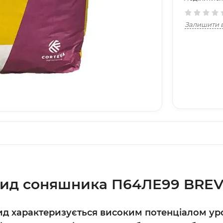
Залишити в
рид соняшника П64ЛЕ99 BRE
д характеризується високим потенціалом уро