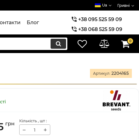
Ua
Гривні
+38 095 525 59 09
онтакти
Блог
+38 068 525 59 09
+38 073 525 59 09
0
2204165
Артикул:
сті
Кількість
, шт
:
5
грн
−
+