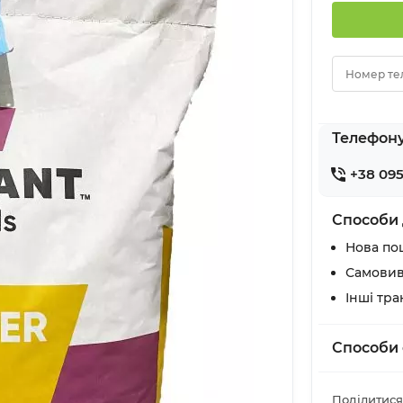
Номер те
Телефон
+38 095
Способи 
Нова по
Самовив
Інші тр
Способи 
Поділитися