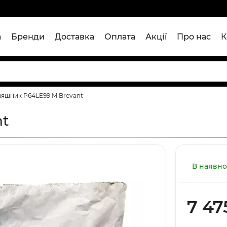
а
Бренди
Доставка
Оплата
Акції
Про нас
К
яшник P64LE99 M Brevant
nt
В наявно
7 47