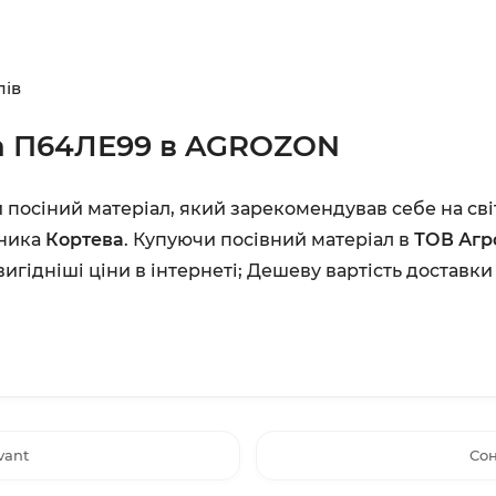
лів
а
П64ЛЕ99
в AGROZON
посіний матеріал, який зарекомендував себе на сві
бника
Кортева
. Купуючи посівний матеріал в
ТОВ Агр
игідніші ціни в інтернеті;
Дешеву вартість доставк
vant
Сон