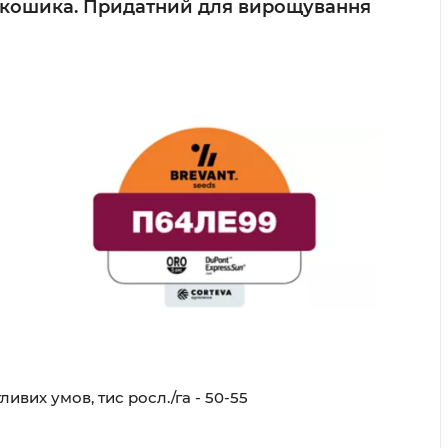
та кошика. Придатний для вирощування
ливих умов, тис росл./га - 50-55