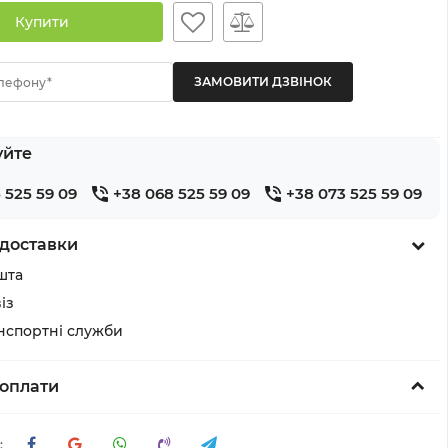
Купити
лефону*
уйте
 525 59 09
+38 068 525 59 09
+38 073 525 59 09
доставки
шта
із
анспортні служби
оплати
: