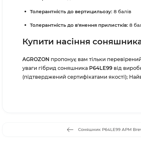
Толерантність до вертицильозу:
8 балів
Толерантність до в'янення прилистків:
8 ба
Купити насіння соняшник
AGROZON
пропонує вам тільки перевірений 
уваги гібрид соняшника
P64LE99
від виро
(підтверджений сертифікатами якості);
Найв
Соняшник P64LE99 APM Bre