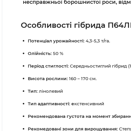
несправжньої борошнистої роси, в
ідм
Особливості гібрида
П64Л
Потенціал урожайності:
4,3-5,3 т/га.
Олійність:
50 %
Період стиглості:
Середньостиглий гібрид (1
Висота рослини:
160 – 170 см.
Тип:
лінолевий
Тип адаптивності: е
кстенсивний
Рекомендована густота на момент збиран
Рекомедовані зони для вирощування:
Степу