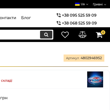
Ua
Гривні
+38 095 525 59 09
онтакти
Блог
+38 068 525 59 09
+38 073 525 59 09
0
4802946952
Артикул:
 складі
грн