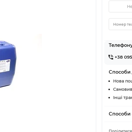
Не
Номер те
Телефон
+38 095
Способи 
Нова по
Самовив
Інші тр
Способи 
Поділитися