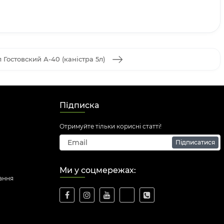
 Гостовский А-40 (каністра 5л)
Підписка
Отримуйте тільки корисні статті!
Підписатися
Ми у соцмережах:
ання