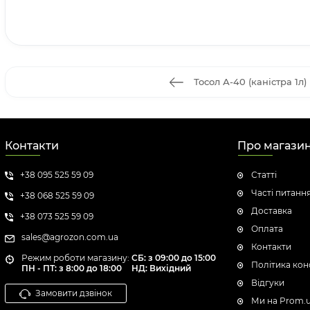
Тосол А-40 (каністра 1л)
Контакти
Про магази
+38 095 525 59 09
Статті
Часті питанн
+38 068 525 59 09
Доставка
+38 073 525 59 09
Оплата
sales@agrozon.com.ua
Контакти
Режим роботи магазину:
СБ: з 09:00 до 15:00
Політика кон
ПН - ПТ: з 8:00 до 18:00
НД: Вихідний
Відгуки
Замовити дзвінок
Ми на Prom.