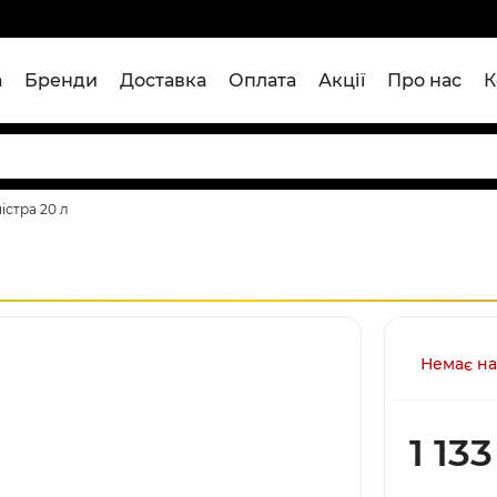
а
Бренди
Доставка
Оплата
Акції
Про нас
К
істра 20 л
Немає на
1 133