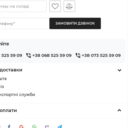
має на складі
лефону*
уйте
 525 59 09
+38 068 525 59 09
+38 073 525 59 09
доставки
шта
із
анспортні служби
оплати
: