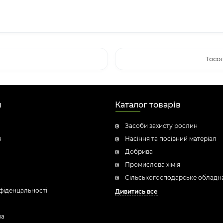
Тосол
н
Каталог товарів
Засоби захисту рослин
я
Насіння та посівний матеріал
Добрива
Промислова хімія
Сільськогосподарське обладн
фіденцальності
Дивитись все
ua