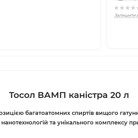
Залишити в
Тосол ВАМП каністра 20 л
зицією багатоатомних спиртів вищого гатунк
м нанотехнологій та унікального комплексу п