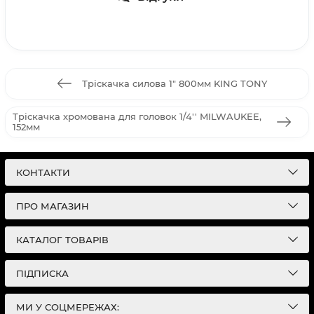
Тріскачка силова 1" 800мм KING TONY
Тріскачка хромована для головок 1/4'' MILWAUKEE,
152мм
КОНТАКТИ
ПРО МАГАЗИН
КАТАЛОГ ТОВАРІВ
ПІДПИСКА
МИ У СОЦМЕРЕЖАХ: