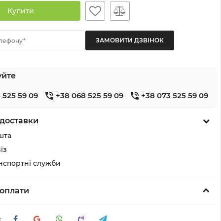
Купити
лефону*
уйте
 525 59 09
+38 068 525 59 09
+38 073 525 59 09
доставки
шта
із
анспортні служби
оплати
: