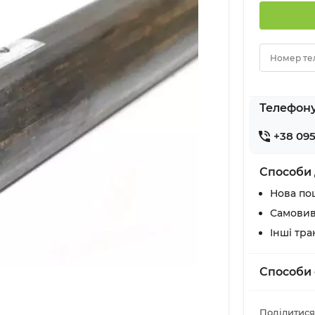
Номер те
Телефон
+38 095
Способи 
Нова по
Самовив
Інші тр
Способи 
Поділитися