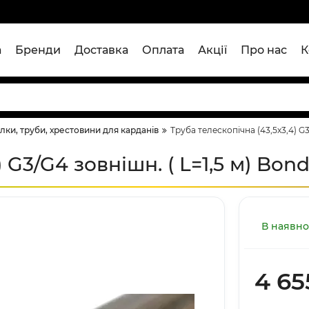
а
Бренди
Доставка
Оплата
Акції
Про нас
К
лки, труби, хрестовини для карданів
Труба телескопічна (43,5x3,4) G3/
 G3/G4 зовнішн. ( L=1,5 м) Bond
В наявно
4 65