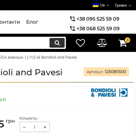
Ua
Гривні
+38 095 525 59 09
онтакти
Блог
+38 068 525 59 09
+38 073 525 59 09
0
G4 зовнішн. ( L=1,5 м) Bondioli and Pavesi
ioli and Pavesi
125081500
Артикул:
сті
Кількість
:
5
грн
−
+