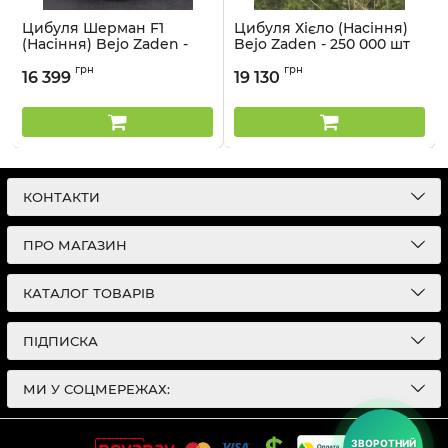
Цибуля Шерман F1
Цибуля Хієло (Насіння)
(Насіння) Bejo Zaden -
Bejo Zaden - 250 000 шт
250 000 шт
Артикул:
21099910
грн
грн
16 399
19 130
Артикул:
21099912
КОНТАКТИ
ПРО МАГАЗИН
КАТАЛОГ ТОВАРІВ
ПІДПИСКА
МИ У СОЦМЕРЕЖАХ:
ЗВОРОТНИЙ