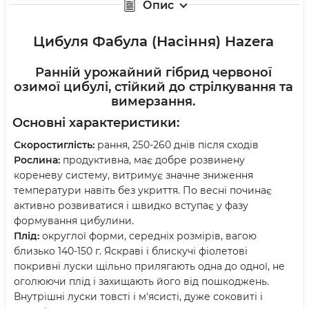
Опис
Цибуля Фабула (Насіння) Hazera
Ранній урожайний гібрид червоної
озимої цибулі, стійкий до стрілкування та
вимерзання.
Основні характеристики:
Скоростиглість:
рання, 250-260 днів після сходів
Рослина:
продуктивна, має добре розвинену
кореневу систему, витримує значне зниження
температури навіть без укриття. По весні починає
активно розвиватися і швидко вступає у фазу
формування цибулини.
Плід:
округлої форми, середніх розмірів, вагою
близько 140-150 г. Яскраві і блискучі фіолетові
покривні луски щільно прилягають одна до одної, не
оголюючи плід і захищають його від пошкоджень.
Внутрішні луски товсті і м'ясисті, дуже соковиті і