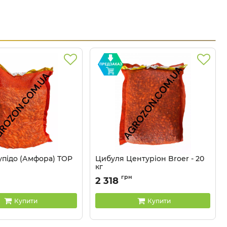
упідо (Амфора) TOP
Цибуля Центуріон Broer - 20
кг
4052
Артикул:
29040313
грн
2 318
Купити
Купити