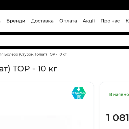
а
Бренди
Доставка
Оплата
Акції
Про нас
К
я Болеро (Стурон, Голіат) TOP - 10 кг
т) TOP - 10 кг
В наявно
1 08