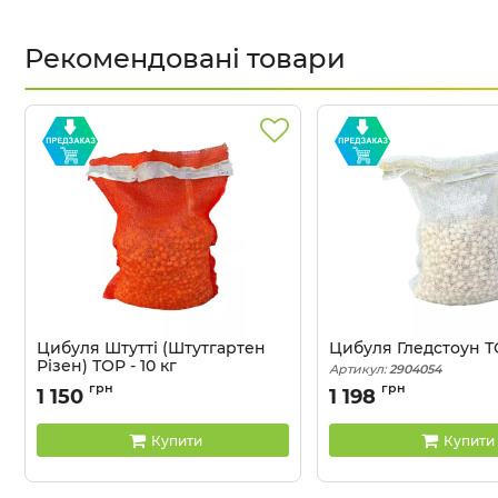
Рекомендовані товари
Цибуля Штутті (Штутгартен
Цибуля Гледстоун ТО
Різен) ТОР - 10 кг
Артикул:
2904054
Артикул:
29040516
грн
грн
1 150
1 198
Купити
Купити