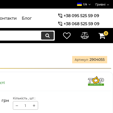
Ua
Гривні
+38 095 525 59 09
онтакти
Блог
+38 068 525 59 09
+38 073 525 59 09
0
2904055
Артикул:
сті
Кількість
, шт
:
1
грн
−
+