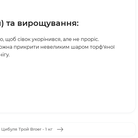
)
та вирощування:
, щоб сівок укорінився, але не проріс.
 можна прикрити невеликим шаром торф'яної
ігу.
Цибуля Трой Broer - 1 кг