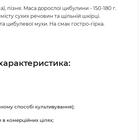
), пізня. Маса дорослої цибулини - 150-180 г.
місту сухих речовин та щільній шкірці.
та цибулевої мухи. На смак гостро-гірка.
ї характеристика:
чному способі культивування);
 в комерційних цілях;