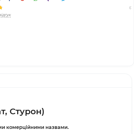
( 21
ідгук
т, Стурон)
зними комерційними назвами.