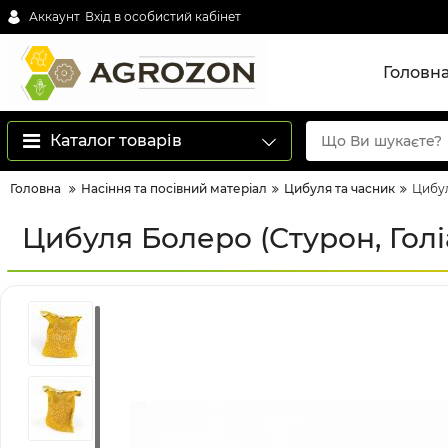
Аккаунт
Вхід в особистий кабінет
Головн
Каталог товарів
Головна
Насіння та посівний матеріал
Цибуля та часник
Цибул
Цибуля Болеро (Стурон, Голіа