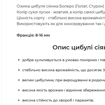
Озима цибуля сіянка Болеро (Голіат, Стурон) 
Колір сухої луски - жовтий, а колір самої ци
Цінність сорту - стабільно висока врожайніст
Використовують як для консервування так і 
Фракція: 8-16 мм
Опис цибулі сіян
добре культивується в умовах помірних і пів
стабільно висока врожайність, що досягає 35
великі цибулини, при вирощуванні в родючи
висока якість врожаю і відмінне збереження
висока стійкість до хвороб і паразитів;