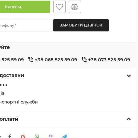
Купити
лефону*
уйте
 525 59 09
+38 068 525 59 09
+38 073 525 59 09
доставки
шта
із
анспортні служби
оплати
: