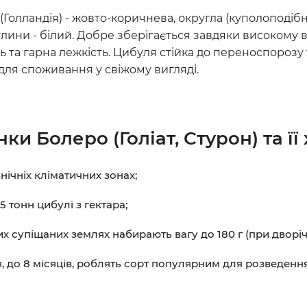
(Голландія) - жовто-коричнева, округла (куполоподібна
булини - білий. Добре зберігається завдяки високому в
ь та гарна лежкість. Цибуля стійка до переноспорозу 
для споживання у свіжому вигляді.
ки Болеро (Голіат, Стурон) та ї
нічніх кліматичних зонах;
 тонн цибулі з гектара;
х супіщаних землях набирають вагу до 180 г (при дворі
, до 8 місяців, роблять сорт популярним для розведення