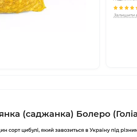
Залишити в
янка (саджанка) Болеро (Голіа
один сорт цибулі, який завозиться в Україну під рі