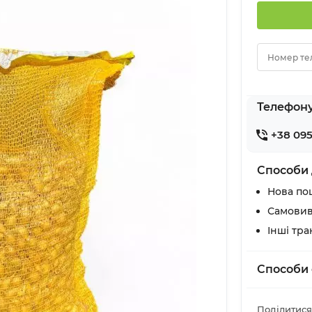
Номер те
Телефон
+38 095
Способи 
Нова по
Самовив
Інші тр
Способи 
Поділитися