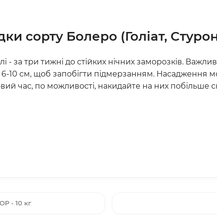
ки сорту Болеро (Голіат, Стурон
- за три тижні до стійких нічних заморозків. Важливо
 6-10 см, щоб запобігти підмерзанням. Насадження
ий час, по можливості, накидайте на них побільше сн
OP - 10 кг