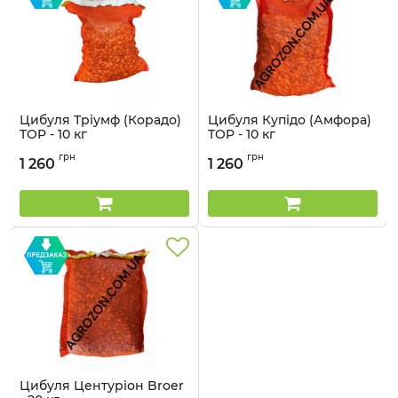
Цибуля Тріумф (Корадо)
Цибуля Купідо (Амфора)
TOP - 10 кг
TOP - 10 кг
Артикул:
29040512
Артикул:
2904052
грн
грн
1 260
1 260
Цибуля Центуріон Broer