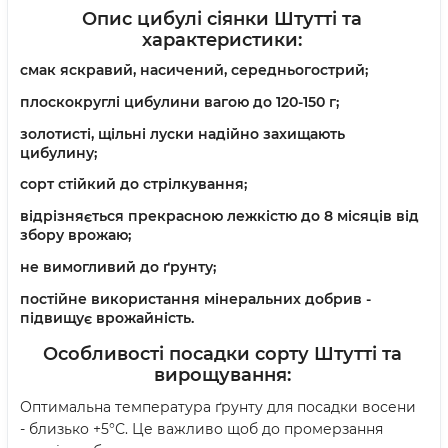
Опис цибулі сіянки Штутті та
характеристики:
смак яскравий, насичений, середньогострий;
плоскокруглі цибулини вагою до 120-150 г;
золотисті, щільні луски надійно захищають
цибулину;
сорт стійкий до стрілкування;
відрізняється прекрасною лежкістю до 8 місяців від
збору врожаю;
не вимогливий до ґрунту;
постійне використання мінеральних добрив -
підвищує врожайність.
Особливості посадки сорту Штутті та
вирощування:
Оптимальна температура ґрунту для посадки восени
- близько +5°С. Це важливо щоб до промерзання