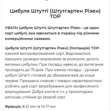
Цибуля Штутті (Штутгартен Різен)
ТОР
УВАГА! Цибуля Штутті, Штутгартен Різен - це один
сорт цибулі, яка завозиться в Україну під різними
комерційними назвами.
Цибуля Штутті (Штутгартен Різен) (Голландія) ТОР
-
озимий високоврожайний сорт. Відрізняється
хорошим урожаєм вирівняних за розміром, досить
великих цибулин. При посадці навесні, до вилягання
проходить до 75 днів. При озимої посадці - урожай
цибулі Штатті готовий до збирання вже до кінця
червня. Прекрасні смакові і товарні характеристики
роблять цей сорт затребуваним для професійного
вирощування. Добре росте в т.ч. у прохолодних
регіонах, стійкий до хвороб сорт.
Фракція:
8-21 мм та 14-17 мм