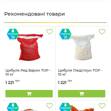
Рекомендовані товари
Цибуля Ред Барон TOP -
Цибуля Гледстоун ТОР -
10 кг
10 кг
Артикул:
2904058
Артикул:
2904054
грн
грн
1 221
1 221